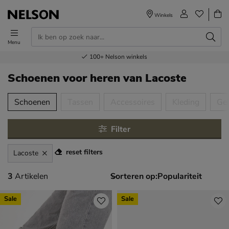
Winkels
Menu
Voor 23.00u besteld,
Gratis
Bestel nu,
100+
verzending en retour
Nelson winkels
betaal later
volgende dag in huis
Schoenen voor heren
van Lacoste
tegorieën over
Schoenen
Tassen
Accessoires
Kleding
Ge
Filter
reset filters
Lacoste
3 artikelen
3
Artikelen
Sorteren op:
Sale
Sale