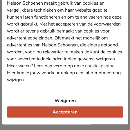
Nelson Schoenen maakt gebruik van cookies en
vergelijkbare technieken om haar website goed te
kunnen laten functioneren en om te analyseren hoe deze
wordt gebruikt. Met het accepteren van de voorwaarden
wordt er tevens gebruik gemaakt van cookies voor
Lacoste Evo
advertentiedoeleinden. Dit maakt het mogelijk om
Lage sneakers - grijs
advertenties van Nelson Schoenen, die elders getoond
van € 129,99 voor € 90,99
90
,
99
129
,
99
worden, voor jou relevanter te maken. Je kunt de cookies
voor advertentiedoeleinden indien gewenst weigeren.
Meer weten? Lees dan verder op onze
cookiespagina
.
Hier kun je jouw voorkeur ook op een later moment nog
wijzigen.
Nieuwsbrief
*
Ontvang € 10,- welkomstkorting
Weigeren
en blijf op de hoogte van leuke
acties en aanbiedingen!
Accepteren
Inschrijven
E-mailadres