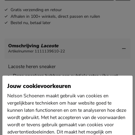
Gratis
verzending en retour
Afhalen in 100+ winkels,
direct passen en ruilen
Bestel nu,
betaal later
Omschrijving
Lacoste
Artikelnummer 1111139610-22
Lacoste heren sneaker
Deze sneakers hebben een subtiele retro vibe wat
helemaal bij de trends van nu past. Ze zijn makkelijk te
Jouw cookievoorkeuren
combineren en loopen ook nog eens comfortabel,
wat wil je nog meer?
Nelson Schoenen maakt gebruik van cookies en
Uitgevoerd in leer. Dit materiaal vormt zich op den
vergelijkbare technieken om haar website goed te
duur naar de voet en biedt een ademend effect aan de
kunnen laten functioneren en om te analyseren hoe deze
schoen.
wordt gebruikt. Met het accepteren van de voorwaarden
Gevoerd met textiel en voorzien van een gewatteerde
wordt er tevens gebruik gemaakt van cookies voor
hielkap voor extra comfort tijdens het lopen.
advertentiedoeleinden. Dit maakt het mogelijk om