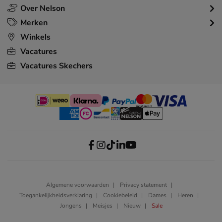
Over Nelson
Merken
Winkels
Vacatures
Vacatures Skechers
Algemene voorwaarden
Privacy statement
Toegankelijkheidsverklaring
Cookiebeleid
Dames
Heren
Jongens
Meisjes
Nieuw
Sale