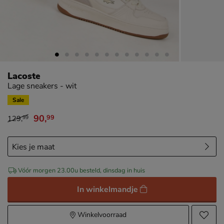
Lacoste
Lage sneakers - wit
Sale
90
,
99
129
,
99
van € 129,99 voor € 90,99
Vóór morgen 23.00u besteld, dinsdag in huis
In winkelmandje
Winkelvoorraad