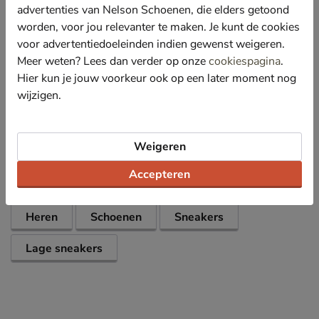
Bevat een OrthoLite-voetbed wat langdurige
advertenties van Nelson Schoenen, die elders getoond
demping en een goede doorademing van de schoen
worden, voor jou relevanter te maken. Je kunt de cookies
garandeert.
voor advertentiedoeleinden indien gewenst weigeren.
Afgewerkt met een rubberen loopzool met goede
Meer weten? Lees dan verder op onze
cookiespagina
.
grip.
Hier kun je jouw voorkeur ook op een later moment nog
wijzigen.
Specificaties
Weigeren
Over Lacoste
Accepteren
Bekijk meer
Heren
Schoenen
Sneakers
Lage sneakers