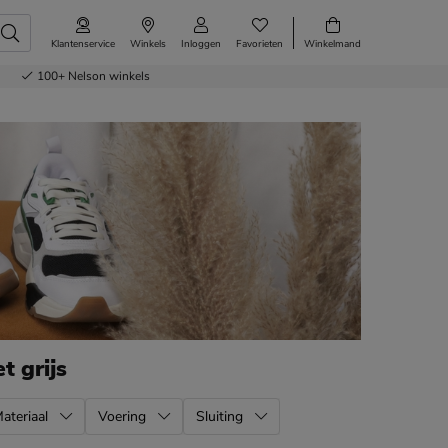
Klantenservice
Winkels
Inloggen
Favorieten
Winkelmand
100+
Nelson winkels
et grijs
ateriaal
Voering
Sluiting