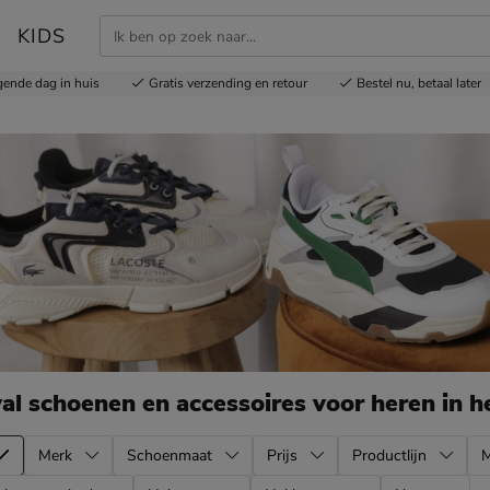
KIDS
gende dag in huis
Gratis
verzending en retour
Bestel nu,
betaal later
val schoenen en accessoires voor heren
in h
Merk
Schoenmaat
Prijs
Productlijn
M