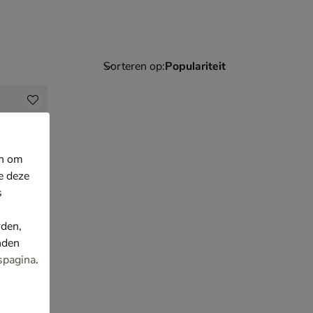
Sorteren op:
en om
e deze
s
rden,
nden
spagina
.