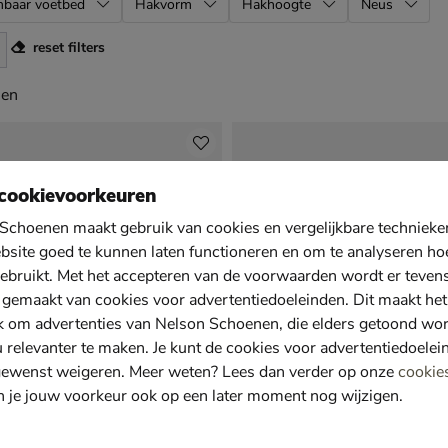
mbaar voetbed
Hakvorm
Hakhoogte
Neus
reset filters
en
len
cookievoorkeuren
Schoenen maakt gebruik van cookies en vergelijkbare techniek
bsite goed te kunnen laten functioneren en om te analyseren ho
ebruikt. Met het accepteren van de voorwaarden wordt er teven
 gemaakt van cookies voor advertentiedoeleinden. Dit maakt het
k om advertenties van Nelson Schoenen, die elders getoond wo
u relevanter te maken. Je kunt de cookies voor advertentiedoelei
gewenst weigeren. Meer weten? Lees dan verder op onze
cookie
n je jouw voorkeur ook op een later moment nog wijzigen.