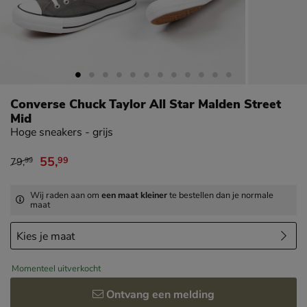
Converse Chuck Taylor All Star Malden Street
Mid
Hoge sneakers - grijs
55
,
99
79
,
99
van € 79,99 voor € 55,99
Wij raden aan om
een maat kleiner
te bestellen dan je normale
maat
Momenteel uitverkocht
Ontvang een melding