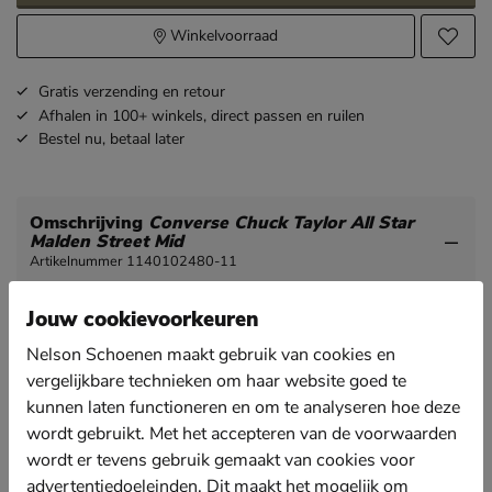
Winkelvoorraad
Gratis
verzending en retour
Afhalen in 100+ winkels,
direct passen en ruilen
Bestel nu,
betaal later
Omschrijving
Converse Chuck Taylor All Star
Malden Street Mid
Artikelnummer 1140102480-11
Jouw cookievoorkeuren
Converse Chuck Taylor All Star Malden Street Mid
heren sneaker
Nelson Schoenen maakt gebruik van cookies en
Deze halfhoge Converse zijn comfortabel en perfect
vergelijkbare technieken om haar website goed te
voor het festival seizoen.
kunnen laten functioneren en om te analyseren hoe deze
Uitgevoerd in een combinatie van canvas en suède.
wordt gebruikt. Met het accepteren van de voorwaarden
wordt er tevens gebruik gemaakt van cookies voor
Gevoerd met textiel en voorzien van een gewatteerde
hielkap. Dit biedt meer zachtheid om de hiel en meer
advertentiedoeleinden. Dit maakt het mogelijk om