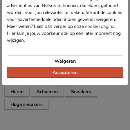
comfort tijdens het lopen.
advertenties van Nelson Schoenen, die elders getoond
Bevat een OrthoLite-voetbed die langdurige demping
worden, voor jou relevanter te maken. Je kunt de cookies
en een goede doorademing biedt.
voor advertentiedoeleinden indien gewenst weigeren.
Meer weten? Lees dan verder op onze
cookiespagina
.
Afgewerkt met een rubberen loopzool met
uitstekende grip.
Hier kun je jouw voorkeur ook op een later moment nog
wijzigen.
Specificaties
Weigeren
Over Converse
Accepteren
Bekijk meer
Heren
Schoenen
Sneakers
Hoge sneakers