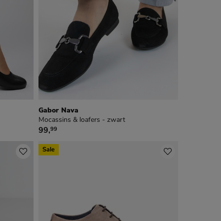
Gabor Nava
Mocassins & loafers - zwart
€ 99,99
99
,
99
Sale