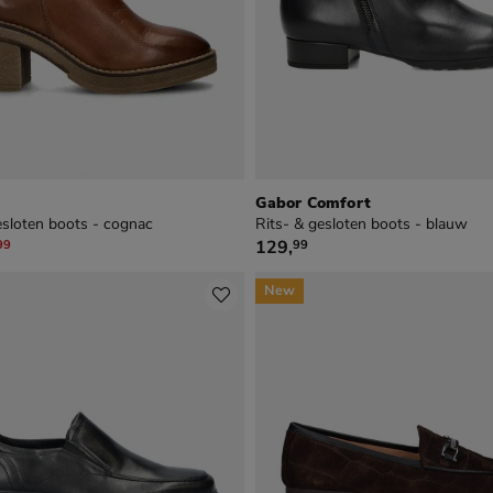
Gabor Comfort
esloten boots - cognac
Rits- & gesloten boots - blauw
,99 voor € 69,99
€ 129,99
129
,
99
99
New