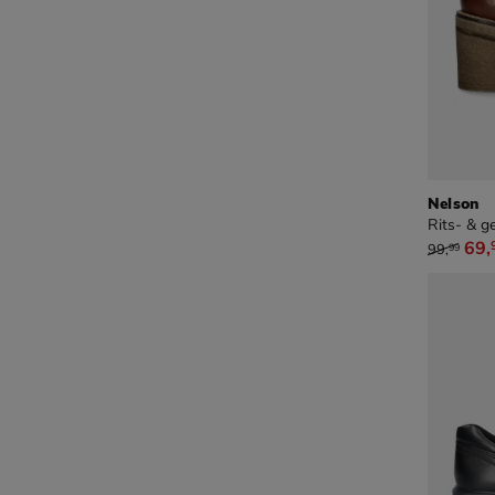
Nelson
Rits- & g
van € 99
69
,
99
,
99