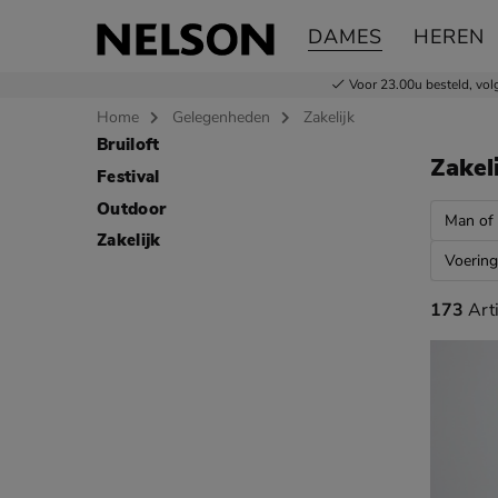
DAMES
HEREN
Voor 23.00u besteld,
vol
Home
Gelegenheden
Zakelijk
Bruiloft
Sla categorieën over
Zakel
Festival
Outdoor
Man of
Zakelijk
Voering
173 arti
173
Art