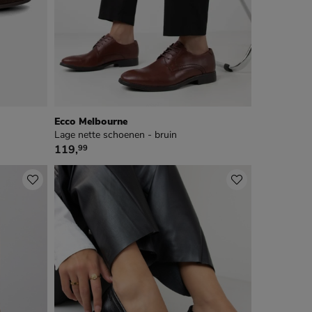
Ecco Melbourne
Lage nette schoenen - bruin
€ 119,99
119
,
99