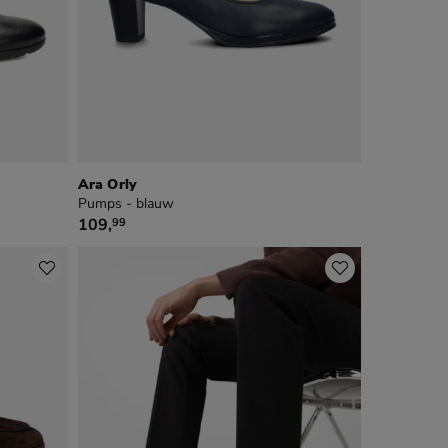
Ara Orly
Pumps - blauw
€ 109,99
109
,
99