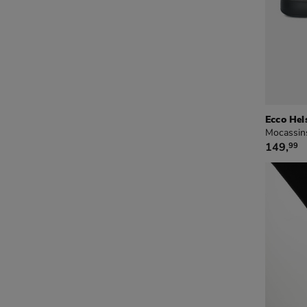
Ecco Hel
Mocassins
€ 149,9
149
,
99