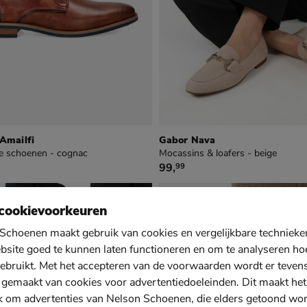
 Amailfi
Gabor Nava
e schoenen - cognac
Mocassins & loafers - beige
9
€ 99,99
99
,
99
cookievoorkeuren
Schoenen maakt gebruik van cookies en vergelijkbare techniek
bsite goed te kunnen laten functioneren en om te analyseren ho
ebruikt. Met het accepteren van de voorwaarden wordt er teven
 gemaakt van cookies voor advertentiedoeleinden. Dit maakt het
k om advertenties van Nelson Schoenen, die elders getoond wo