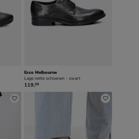
Ecco Melbourne
Lage nette schoenen - zwart
€ 119,99
119
,
99