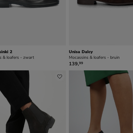
sinki 2
Unisa Dalcy
 & loafers - zwart
Mocassins & loafers - bruin
9
€ 139,99
139
,
99