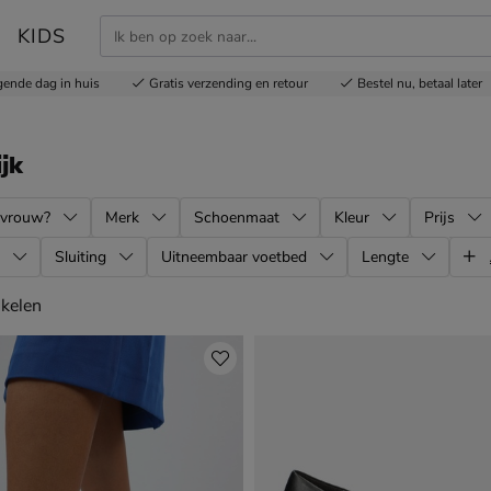
KIDS
gende dag in huis
Gratis
verzending en retour
Bestel nu,
betaal later
ijk
 vrouw?
Merk
Schoenmaat
Kleur
Prijs
Sluiting
Uitneembaar voetbed
Lengte
kelen
ikelen