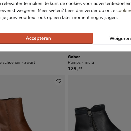
u relevanter te maken. Je kunt de cookies voor advertentiedoelei
gewenst weigeren. Meer weten? Lees dan verder op onze
cookie
n je jouw voorkeur ook op een later moment nog wijzigen.
Accepteren
Weigeren
Gabor
e schoenen - zwart
Pumps - multi
€ 129,99
129
,
99