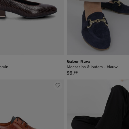
z
Gabor Nava
bruin
Mocassins & loafers - blauw
9
€ 99,99
99
,
99