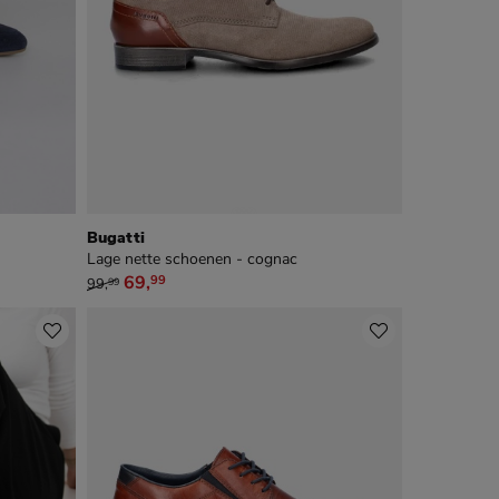
Bugatti
Lage nette schoenen - cognac
van € 99,99 voor € 69,99
69
,
99
99
,
99