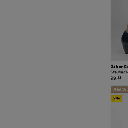
Gabor C
Stewarde
€ 99,99
99
,
99
⚡Hot Dr
Sale