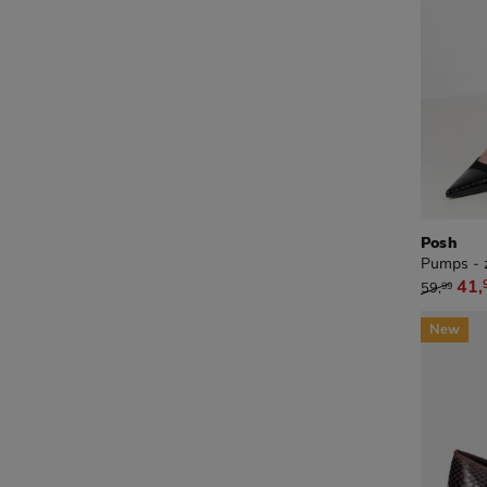
Posh
Pumps - 
van € 59
41
,
59
,
99
New