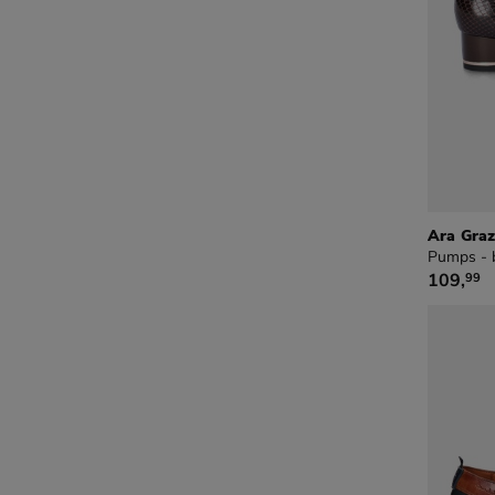
Ara Gra
Pumps - 
€ 109,9
109
,
99