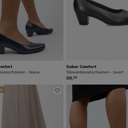
omfort
Gabor Comfort
ssenschoenen - blauw
Stewardessenschoenen - zwart
€ 99,99
99
,
99
op