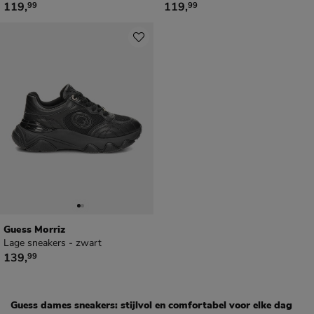
€ 119,99
€ 119,99
119
,
119
,
99
99
Guess Morriz
Lage sneakers - zwart
€ 139,99
139
,
99
Guess dames sneakers: stijlvol en comfortabel voor elke dag