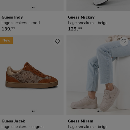
Guess Indy
Guess Mickay
Lage sneakers - rood
Lage sneakers - beige
€ 139,99
€ 129,99
139
,
129
,
99
99
New
Guess Jacek
Guess Miram
Lage sneakers - cognac
Lage sneakers - beige