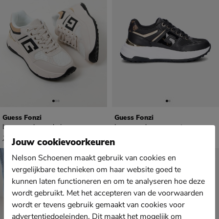
Guess Fonzi
Guess Fonzi
Lage sneakers - beige
Lage sneakers - zwart
van € 149,99 voor € 104,99
van € 149,99 voor € 104,99
104
,
104
,
99
99
149
,
149
,
99
99
Jouw cookievoorkeuren
Nelson Schoenen maakt gebruik van cookies en
vergelijkbare technieken om haar website goed te
kunnen laten functioneren en om te analyseren hoe deze
wordt gebruikt. Met het accepteren van de voorwaarden
wordt er tevens gebruik gemaakt van cookies voor
advertentiedoeleinden. Dit maakt het mogelijk om