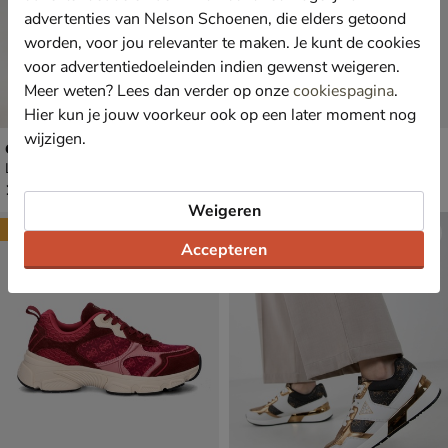
advertenties van Nelson Schoenen, die elders getoond
worden, voor jou relevanter te maken. Je kunt de cookies
voor advertentiedoeleinden indien gewenst weigeren.
Meer weten? Lees dan verder op onze
cookiespagina
.
Hier kun je jouw voorkeur ook op een later moment nog
wijzigen.
Guess Vinsa
Guess Moxea
Lage sneakers - beige
Lage sneakers - zwart
€ 129,99
€ 129,99
129
,
129
,
99
99
Weigeren
New
Accepteren