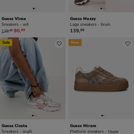
Guess Vinsa
Guess Mazzy
Sneakers - wit
Lage sneakers - bruin
van € 129,99 voor € 90,99
€ 139,99
90
,
139
,
99
99
129
,
99
Sale
New
Guess Ciesta
Guess Miram
Sneakers - multi
Platform sneakers - taupe