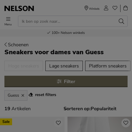
Winkels
Menu
Voor 23.00u besteld,
Gratis
Bestel nu,
100+
verzending en retour
Nelson winkels
betaal later
volgende dag in huis
Schoenen
Sneakers voor dames
van Guess
tegorieën over
Hoge sneakers
Lage sneakers
Platform sneakers
Filter
reset filters
Guess
19 artikelen
19
Artikelen
Sorteren op:
Sale