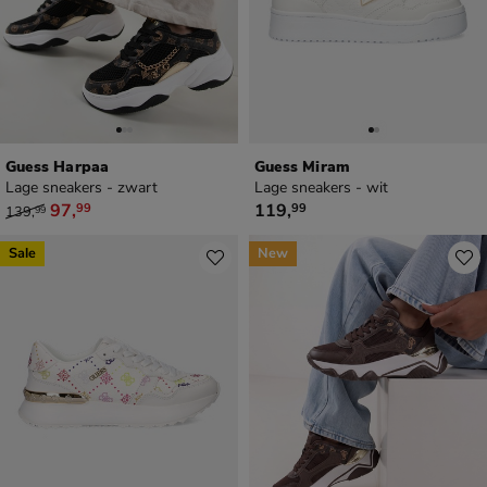
Guess Harpaa
Guess Miram
Lage sneakers - zwart
Lage sneakers - wit
van € 139,99 voor € 97,99
€ 119,99
97
,
119
,
99
99
139
,
99
Sale
New