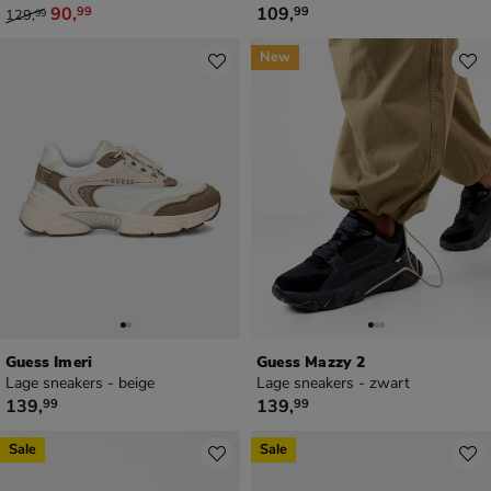
van € 129,99 voor € 90,99
€ 109,99
90
,
109
,
99
99
129
,
99
New
Guess Imeri
Guess Mazzy 2
Lage sneakers - beige
Lage sneakers - zwart
€ 139,99
€ 139,99
139
,
139
,
99
99
Sale
Sale