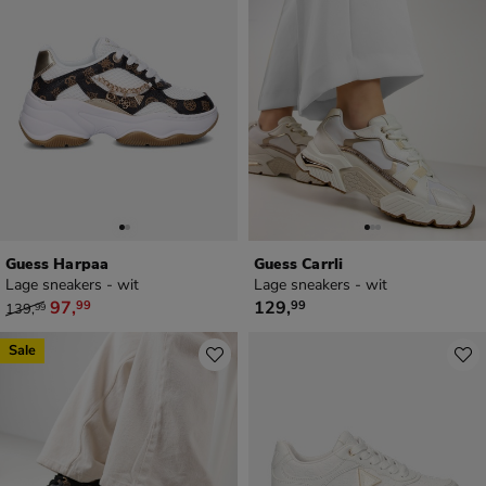
Guess Harpaa
Guess Carrli
Lage sneakers - wit
Lage sneakers - wit
van € 139,99 voor € 97,99
€ 129,99
97
,
129
,
99
99
139
,
99
Sale