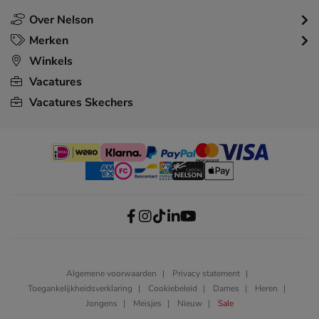
Over Nelson
Merken
Winkels
Vacatures
Vacatures Skechers
Algemene voorwaarden
Privacy statement
Toegankelijkheidsverklaring
Cookiebeleid
Dames
Heren
Jongens
Meisjes
Nieuw
Sale