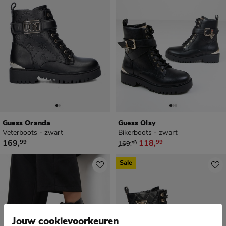
Guess Oranda
Guess Olsy
Veterboots - zwart
Bikerboots - zwart
€ 169,99
van € 169,99 voor € 118,99
169
,
118
,
99
99
169
,
99
Sale
Jouw cookievoorkeuren