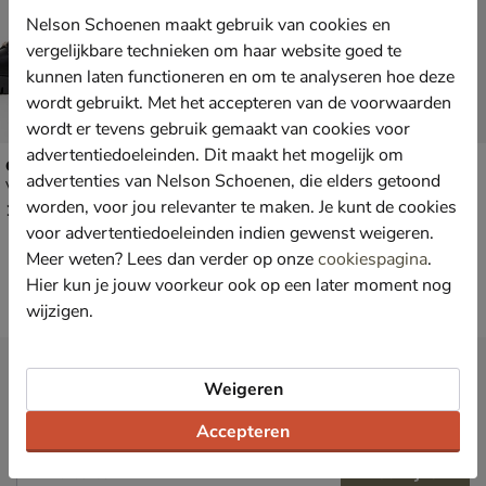
Nelson Schoenen maakt gebruik van cookies en
vergelijkbare technieken om haar website goed te
kunnen laten functioneren en om te analyseren hoe deze
wordt gebruikt. Met het accepteren van de voorwaarden
wordt er tevens gebruik gemaakt van cookies voor
advertentiedoeleinden. Dit maakt het mogelijk om
Guess Fiona
Guess Badae
advertenties van Nelson Schoenen, die elders getoond
Veterboots - zwart
Veterboots - zwart
worden, voor jou relevanter te maken. Je kunt de cookies
€ 189,99
van € 169,99 voor € 118,99
189
,
118
,
99
99
169
,
99
voor advertentiedoeleinden indien gewenst weigeren.
Meer weten? Lees dan verder op onze
cookiespagina
.
Hier kun je jouw voorkeur ook op een later moment nog
wijzigen.
Nieuwsbrief
Weigeren
*
Ontvang € 10,- welkomstkorting
en blijf op de hoogte van leuke
acties en aanbiedingen!
Accepteren
Inschrijven
E-mailadres