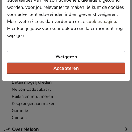
advertenties van Nelson Schoenen, die elders getoond
Nieuwsbrief
worden, voor jou relevanter te maken. Je kunt de cookies
*
Ontvang € 10,- welkomstkorting
en blijf op de hoogte van leuke
voor advertentiedoeleinden indien gewenst weigeren.
acties en aanbiedingen!
Meer weten? Lees dan verder op onze
cookiespagina
.
Hier kun je jouw voorkeur ook op een later moment nog
Inschrijven
E-mailadres
wijzigen.
*
Bekijk de
actievoorwaarden
.
Weigeren
Klantenservice
Accepteren
Inloggen
Bestellen
Betaalmogelijkheden
Nelson Cadeaukaart
Ruilen en retourneren
Koop ongedaan maken
Garantie
Contact
Over Nelson