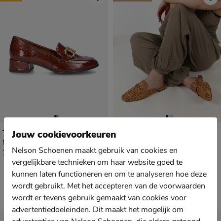
Tamaris Trotteur loafer
Tamaris
Jouw cookievoorkeuren
Mocassins & loafers - cognac
Mocassins & loafers - cognac
Nelson Schoenen maakt gebruik van cookies en
€ 79,99
€ 69,99
79
,
69
,
99
99
vergelijkbare technieken om haar website goed te
kunnen laten functioneren en om te analyseren hoe deze
wordt gebruikt. Met het accepteren van de voorwaarden
wordt er tevens gebruik gemaakt van cookies voor
advertentiedoeleinden. Dit maakt het mogelijk om