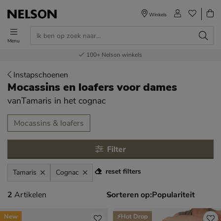
Winkels
Menu
Voor 23.00u besteld,
Gratis
Bestel nu,
100+
verzending en retour
Nelson winkels
betaal later
volgende dag in huis
Instapschoenen
Mocassins en loafers voor dames
vanTamaris
in het cognac
tegorieën over
Mocassins & loafers
Filter
reset filters
Tamaris
Cognac
2 artikelen
2
Artikelen
Sorteren op:
New
⚡Hot Drop