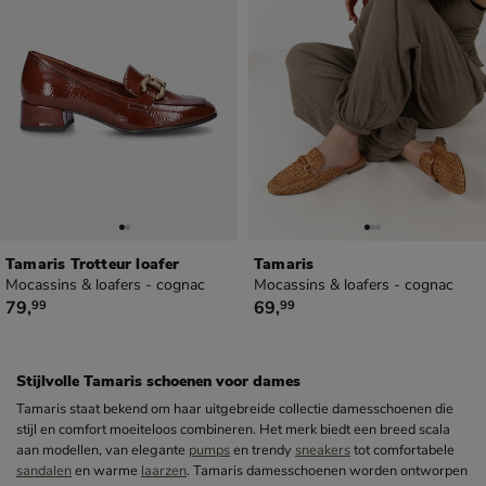
Tamaris Trotteur loafer
Tamaris
Mocassins & loafers - cognac
Mocassins & loafers - cognac
€ 79,99
€ 69,99
79
,
69
,
99
99
Stijlvolle Tamaris schoenen voor dames
Tamaris staat bekend om haar uitgebreide collectie damesschoenen die
stijl en comfort moeiteloos combineren. Het merk biedt een breed scala
aan modellen, van elegante
pumps
en trendy
sneakers
tot comfortabele
sandalen
en warme
laarzen
. Tamaris damesschoenen worden ontworpen