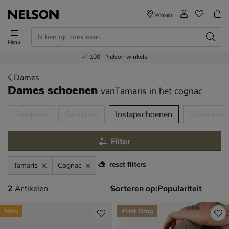
Winkels
Menu
Voor 23.00u besteld,
Gratis
Bestel nu,
100+
verzending en retour
Nelson winkels
betaal later
volgende dag in huis
Dames
Dames schoenen
vanTamaris
in het cognac
tegorieën over
Sneakers
Sandalen
Instapschoenen
Ballerinas
Filter
reset filters
Tamaris
Cognac
2 artikelen
2
Artikelen
Sorteren op:
New
⚡Hot Drop