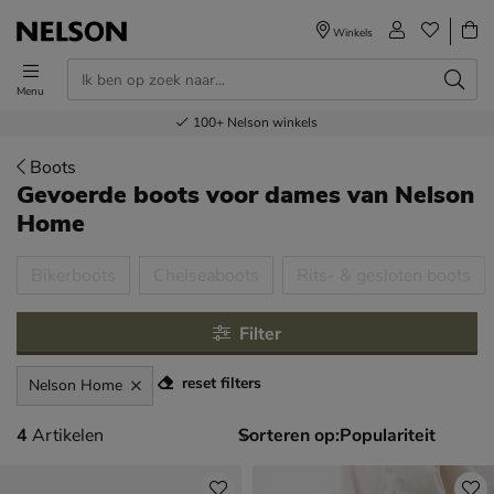
Winkels
Menu
Voor 23.00u besteld,
Gratis
Bestel nu,
100+
verzending en retour
Nelson winkels
betaal later
volgende dag in huis
Boots
Gevoerde boots voor dames
van Nelson
Home
tegorieën over
Bikerboots
Chelseaboots
Rits- & gesloten boots
Filter
reset filters
Nelson Home
4 artikelen
4
Artikelen
Sorteren op: