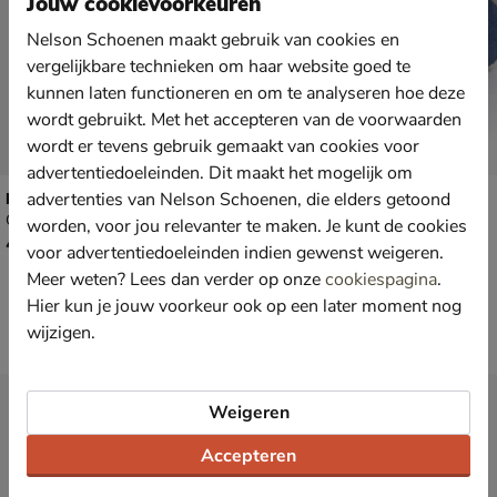
Jouw cookievoorkeuren
Nelson Schoenen maakt gebruik van cookies en
vergelijkbare technieken om haar website goed te
kunnen laten functioneren en om te analyseren hoe deze
wordt gebruikt. Met het accepteren van de voorwaarden
wordt er tevens gebruik gemaakt van cookies voor
advertentiedoeleinden. Dit maakt het mogelijk om
Nelson Home
advertenties van Nelson Schoenen, die elders getoond
Nelson Home
Gevoerde boots - zwart
Gevoerde boots - beige
worden, voor jou relevanter te maken. Je kunt de cookies
€ 49,99
€ 49,99
49
,
49
,
99
99
voor advertentiedoeleinden indien gewenst weigeren.
Meer weten? Lees dan verder op onze
cookiespagina
.
Hier kun je jouw voorkeur ook op een later moment nog
wijzigen.
Nieuwsbrief
Weigeren
*
Ontvang € 10,- welkomstkorting
en blijf op de hoogte van leuke
Accepteren
acties en aanbiedingen!