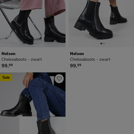
Nelson
Nelson
Chelseaboots - zwart
Chelseaboots - zwart
€ 99,99
€ 99,99
99
,
99
,
99
99
Sale