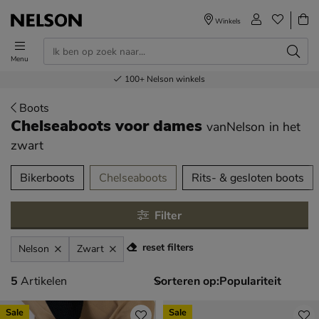
Winkels
Menu
Voor 23.00u besteld,
Gratis
Bestel nu,
100+
verzending en retour
Nelson winkels
betaal later
volgende dag in huis
Boots
Chelseaboots voor dames
vanNelson
in het
zwart
tegorieën over
Bikerboots
Chelseaboots
Rits- & gesloten boots
Filter
reset filters
Nelson
Zwart
5 artikelen
5
Artikelen
Sorteren op:
Sale
Sale