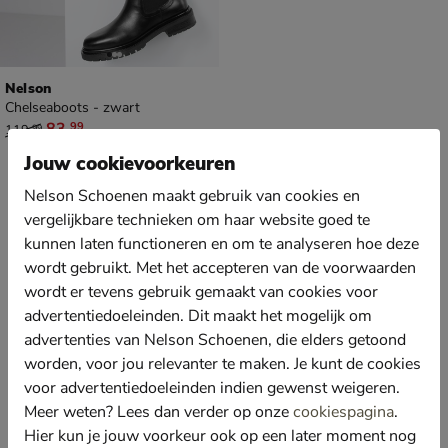
Nelson
Chelseaboots - zwart
van € 119,99 voor € 83,99
83
,
99
119
,
99
Jouw cookievoorkeuren
Nelson Schoenen maakt gebruik van cookies en
Zwarte Chelsea boots: Tijdloos en geschikt voor elke
gelegenheid
vergelijkbare technieken om haar website goed te
Met
zwarte
Chelsea boots combineer je stijl en comfort wat ze ideaal
kunnen laten functioneren en om te analyseren hoe deze
maken voor elke vrouw. De zwarte kleur maakt het eenvoudig om ze te
wordt gebruikt. Met het accepteren van de voorwaarden
combineren met elke outfit, of je nu gaat voor een casual look, naar een
wordt er tevens gebruik gemaakt van cookies voor
bruiloft gaat of een zakelijke meeting bijwoont. Door de stijlvolle
advertentiedoeleinden. Dit maakt het mogelijk om
uitstraling blijven zwarte Chelsea boots een klassieker die je elk seizoen
kan dragen. De neutrale kleur maakt het eenvoudig om ze te combineren
advertenties van Nelson Schoenen, die elders getoond
met verschillende outfits en kleuren, van een chique jurk tot een nette
worden, voor jou relevanter te maken. Je kunt de cookies
jeans. Ze bieden niet alleen een verfijnde afwerking in je dagelijkse outfit
voor advertentiedoeleinden indien gewenst weigeren.
maar ook de veelzijdigheid die je nodig hebt om je look te variëren.
Kortom, deze boots zijn niet alleen trendy maar ook functioneel voor elke
Meer weten? Lees dan verder op onze
cookiespagina
.
gelegenheid en bieden daarmee een tijdloze aanvulling op je garderobe.
Hier kun je jouw voorkeur ook op een later moment nog