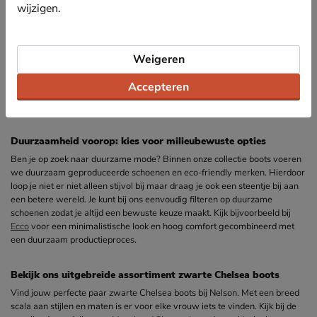
wijzigen.
Zwarte chelsea boots van leer of suède
Kies voor
suède
als je van een zachte en luxe uitstraling houdt. Zoek je
iets stoerders? Ga dan voor zwart
leer
. Beide materialen zien er prachtig
Weigeren
uit en voelen goed aan. Leer wordt na verloop van tijd alleen maar
mooier. Suède geeft je direct een chique warme look. In onze collectie
Accepteren
vind je leren of suède Chelsea boots van topmerken als
Dr. Martens
,
Blundstone
en
Timberland
.
Duurzaamheid voorop: kies voor milieubewuste opties
Ben je op zoek naar duurzame mode? Binnen onze collectie boots voeren
we duurzaam geproduceerde schoenen en eco-friendly merken. Hierdoor
loop je niet er niet alleen stijvol bij maar draag je ook een steentje bij aan
een betere wereld. Je kunt bij ons eenvoudig filteren op duurzame
schoenen zodat je altijd een bewuste keuze maakt. Kijk bijvoorbeeld bij
Ecco
voor een minimalistische look en hoog comfort gecombineerd met
een duurzaam productieproces.
Bekijk ons uitgebreide assortiment zwarte Chelsea boots
Vind jouw perfecte paar zwarte Chelsea boots bij Nelson. Met een breed
scala aan stijlen en maten is er voor elke vrouw iets te vinden. Kijk bij de