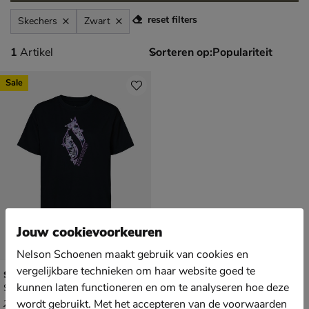
reset filters
Skechers
Zwart
1 artikel
1
Artikel
Sorteren op:
Sale
Jouw cookievoorkeuren
Nelson Schoenen maakt gebruik van cookies en
vergelijkbare technieken om haar website goed te
Skechers Winter Diamonds
kunnen laten functioneren en om te analyseren hoe deze
Shirt - zwart
van € 29,99 voor € 15,00
15
,
00
wordt gebruikt. Met het accepteren van de voorwaarden
29
,
99