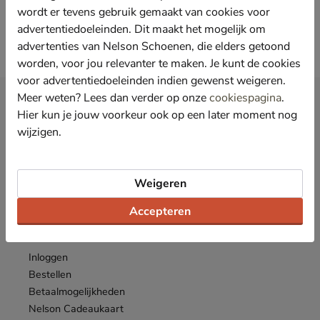
wordt er tevens gebruik gemaakt van cookies voor
advertentiedoeleinden. Dit maakt het mogelijk om
advertenties van Nelson Schoenen, die elders getoond
worden, voor jou relevanter te maken. Je kunt de cookies
voor advertentiedoeleinden indien gewenst weigeren.
Meer weten? Lees dan verder op onze
cookiespagina
.
Nieuwsbrief
Hier kun je jouw voorkeur ook op een later moment nog
*
Ontvang € 10,- welkomstkorting
en blijf op de hoogte van leuke
wijzigen.
acties en aanbiedingen!
Inschrijven
E-mailadres
Weigeren
*
Bekijk de
actievoorwaarden
.
Accepteren
Klantenservice
Inloggen
Bestellen
Betaalmogelijkheden
Nelson Cadeaukaart