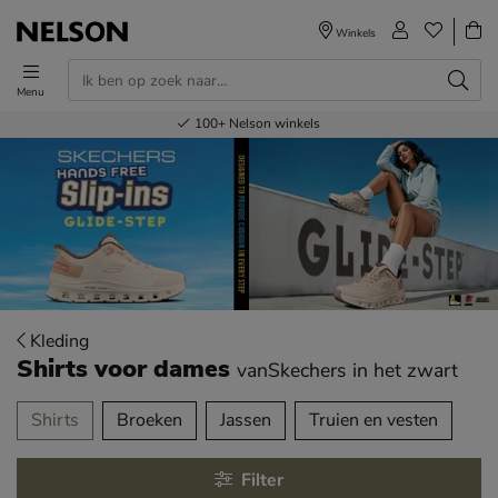
Winkels
Menu
Voor 23.00u besteld,
Gratis
Bestel nu,
100+
verzending en retour
Nelson winkels
betaal later
volgende dag in huis
Kleding
Shirts voor dames
vanSkechers
in het zwart
tegorieën over
Shirts
Broeken
Jassen
Truien en vesten
Filter