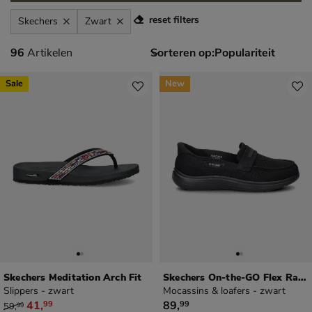
reset filters
Skechers
Zwart
96 artikelen
96
Artikelen
Sorteren op:
Sale
New
Skechers Meditation Arch Fit
Skechers On-the-GO Flex Radiant - Bonnie
Slippers - zwart
Mocassins & loafers - zwart
van € 59,99 voor € 41,99
€ 89,99
41
,
89
,
99
99
59
,
99