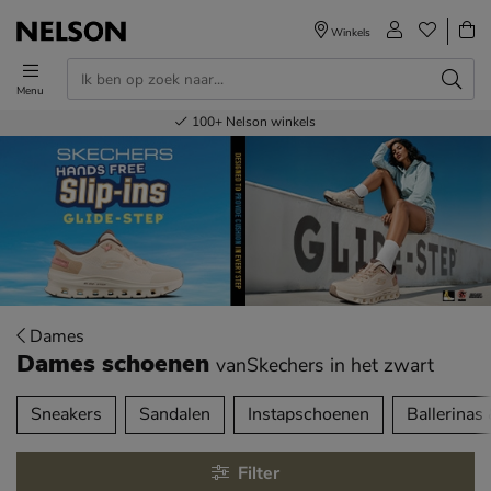
Winkels
Menu
Voor 23.00u besteld,
Gratis
Bestel nu,
100+
verzending en retour
Nelson winkels
betaal later
volgende dag in huis
Dames
Dames schoenen
vanSkechers
in het zwart
tegorieën over
Sneakers
Sandalen
Instapschoenen
Ballerinas
Filter