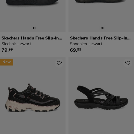
Skechers Hands Free Slip-Ins Pier Lite
Skechers Hands Free Slip-Ins Summits
Sleehak - zwart
Sandalen - zwart
€ 79,99
€ 69,99
79
,
69
,
99
99
New