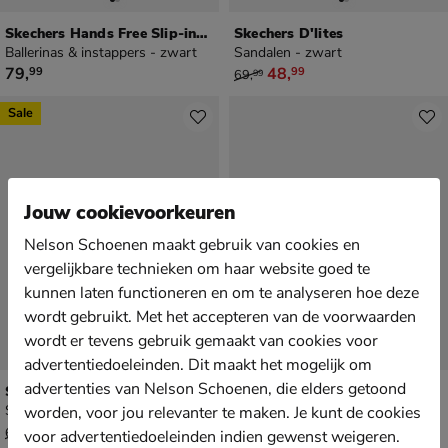
Skechers Hands Free Slip-ins On-the-GO Flex Radiant
Skechers D'lites
Ballerinas & instappers - zwart
Sandalen - zwart
€ 79,99
van € 69,99 voor € 48,99
79
,
48
,
99
99
69
,
99
Sale
Jouw cookievoorkeuren
Nelson Schoenen maakt gebruik van cookies en
vergelijkbare technieken om haar website goed te
kunnen laten functioneren en om te analyseren hoe deze
wordt gebruikt. Met het accepteren van de voorwaarden
wordt er tevens gebruik gemaakt van cookies voor
advertentiedoeleinden. Dit maakt het mogelijk om
advertenties van Nelson Schoenen, die elders getoond
Skechers Uno Cool Concept
Skechers Hands Free Slip-Ins Reggae Slim
Sandalen - zwart
Sandalen - zwart
worden, voor jou relevanter te maken. Je kunt de cookies
van € 69,99 voor € 48,99
€ 69,99
48
,
69
,
99
99
69
,
99
voor advertentiedoeleinden indien gewenst weigeren.