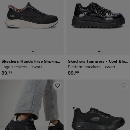
Skechers Hands Free Slip-ins Contour Foam - Cozy Fit Leopard Dream
Skechers Jammers - Cool Block
Lage sneakers - zwart
Platform sneakers - zwart
€ 89,99
€ 89,99
89
,
89
,
99
99