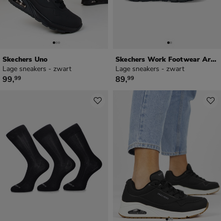
Skechers Uno
Skechers Work Footwear Arch Fit SR
Lage sneakers - zwart
Lage sneakers - zwart
€ 99,99
€ 89,99
99
,
89
,
99
99