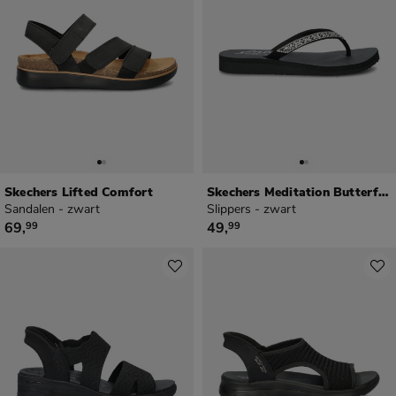
Skechers Lifted Comfort
Skechers Meditation Butterfly Garden
Sandalen - zwart
Slippers - zwart
€ 69,99
€ 49,99
69
,
49
,
99
99