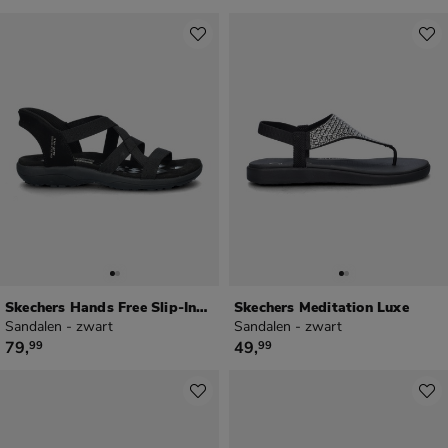
Skechers Hands Free Slip-Ins Reggar Slim
Skechers Meditation Luxe
Sandalen - zwart
Sandalen - zwart
€ 79,99
€ 49,99
79
,
49
,
99
99