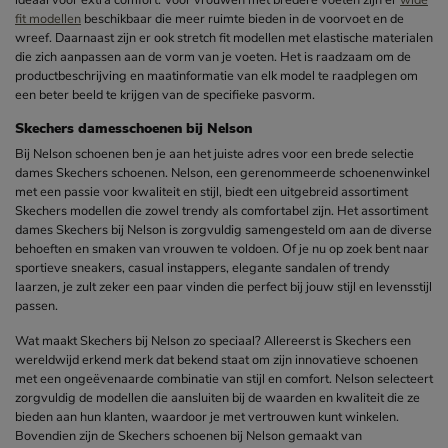
ideaal voor extra comfort. Voor vrouwen met bredere voeten zijn er
wide
fit modellen
beschikbaar die meer ruimte bieden in de voorvoet en de
wreef. Daarnaast zijn er ook stretch fit modellen met elastische materialen
die zich aanpassen aan de vorm van je voeten. Het is raadzaam om de
productbeschrijving en maatinformatie van elk model te raadplegen om
een beter beeld te krijgen van de specifieke pasvorm.
Skechers damesschoenen bij Nelson
Bij Nelson schoenen ben je aan het juiste adres voor een brede selectie
dames Skechers schoenen. Nelson, een gerenommeerde schoenenwinkel
met een passie voor kwaliteit en stijl, biedt een uitgebreid assortiment
Skechers modellen die zowel trendy als comfortabel zijn. Het assortiment
dames Skechers bij Nelson is zorgvuldig samengesteld om aan de diverse
behoeften en smaken van vrouwen te voldoen. Of je nu op zoek bent naar
sportieve sneakers, casual instappers, elegante sandalen of trendy
laarzen, je zult zeker een paar vinden die perfect bij jouw stijl en levensstijl
passen.
Wat maakt Skechers bij Nelson zo speciaal? Allereerst is Skechers een
wereldwijd erkend merk dat bekend staat om zijn innovatieve schoenen
met een ongeëvenaarde combinatie van stijl en comfort. Nelson selecteert
zorgvuldig de modellen die aansluiten bij de waarden en kwaliteit die ze
bieden aan hun klanten, waardoor je met vertrouwen kunt winkelen.
Bovendien zijn de Skechers schoenen bij Nelson gemaakt van