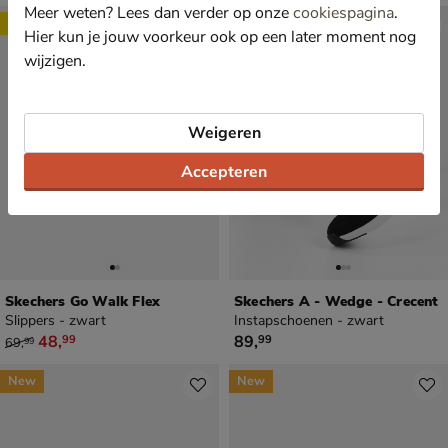
Meer weten? Lees dan verder op onze
cookiespagina
.
Sale
Hier kun je jouw voorkeur ook op een later moment nog
wijzigen.
Weigeren
Accepteren
Skechers Go Walk Flex
Skechers A - Wedge - Crecent
Slippers - zwart
Instapschoenen - zwart
van € 69,99 voor € 48,99
€ 89,99
48
,
89
,
99
99
69
,
99
New
New