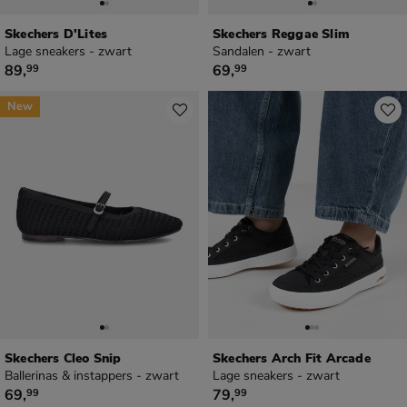
Skechers D'Lites
Skechers Reggae Slim
Lage sneakers - zwart
Sandalen - zwart
€ 89,99
€ 69,99
89
,
69
,
99
99
New
Skechers Cleo Snip
Skechers Arch Fit Arcade
Ballerinas & instappers - zwart
Lage sneakers - zwart
€ 69,99
€ 79,99
69
,
79
,
99
99