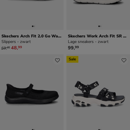
Skechers Arch Fit 2.0 Go Walk Arch Fit 2.0
Skechers Work Arch Fit SR Ebinal dames
Slippers - zwart
Lage sneakers - zwart
van € 69,99 voor € 48,99
€ 99,99
48
,
99
,
99
99
69
,
99
Sale