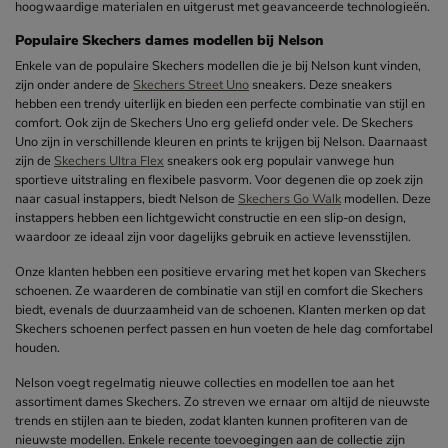
hoogwaardige materialen en uitgerust met geavanceerde technologieën.
Populaire Skechers dames modellen bij Nelson
Enkele van de populaire Skechers modellen die je bij Nelson kunt vinden,
zijn onder andere de
Skechers Street Uno
sneakers. Deze sneakers
hebben een trendy uiterlijk en bieden een perfecte combinatie van stijl en
comfort. Ook zijn de Skechers Uno erg geliefd onder vele. De Skechers
Uno zijn in verschillende kleuren en prints te krijgen bij Nelson. Daarnaast
zijn de
Skechers Ultra Flex
sneakers ook erg populair vanwege hun
sportieve uitstraling en flexibele pasvorm. Voor degenen die op zoek zijn
naar casual instappers, biedt Nelson de
Skechers Go Walk
modellen. Deze
instappers hebben een lichtgewicht constructie en een slip-on design,
waardoor ze ideaal zijn voor dagelijks gebruik en actieve levensstijlen.
Onze klanten hebben een positieve ervaring met het kopen van Skechers
schoenen. Ze waarderen de combinatie van stijl en comfort die Skechers
biedt, evenals de duurzaamheid van de schoenen. Klanten merken op dat
Skechers schoenen perfect passen en hun voeten de hele dag comfortabel
houden.
Nelson voegt regelmatig nieuwe collecties en modellen toe aan het
assortiment dames Skechers. Zo streven we ernaar om altijd de nieuwste
trends en stijlen aan te bieden, zodat klanten kunnen profiteren van de
nieuwste modellen. Enkele recente toevoegingen aan de collectie zijn