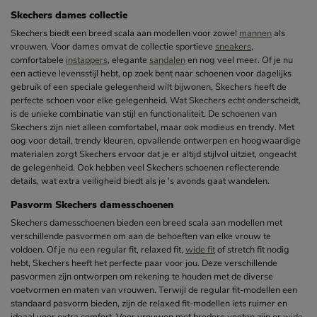
Skechers dames collectie
Skechers biedt een breed scala aan modellen voor zowel
mannen
als
vrouwen. Voor dames omvat de collectie sportieve
sneakers
,
comfortabele
instappers
, elegante
sandalen
en nog veel meer. Of je nu
een actieve levensstijl hebt, op zoek bent naar schoenen voor dagelijks
gebruik of een speciale gelegenheid wilt bijwonen, Skechers heeft de
perfecte schoen voor elke gelegenheid. Wat Skechers echt onderscheidt,
is de unieke combinatie van stijl en functionaliteit. De schoenen van
Skechers zijn niet alleen comfortabel, maar ook modieus en trendy. Met
oog voor detail, trendy kleuren, opvallende ontwerpen en hoogwaardige
materialen zorgt Skechers ervoor dat je er altijd stijlvol uitziet, ongeacht
de gelegenheid. Ook hebben veel Skechers schoenen reflecterende
details, wat extra veiligheid biedt als je 's avonds gaat wandelen.
Pasvorm Skechers damesschoenen
Skechers damesschoenen bieden een breed scala aan modellen met
verschillende pasvormen om aan de behoeften van elke vrouw te
voldoen. Of je nu een regular fit, relaxed fit,
wide fit
of stretch fit nodig
hebt, Skechers heeft het perfecte paar voor jou. Deze verschillende
pasvormen zijn ontworpen om rekening te houden met de diverse
voetvormen en maten van vrouwen. Terwijl de regular fit-modellen een
standaard pasvorm bieden, zijn de relaxed fit-modellen iets ruimer en