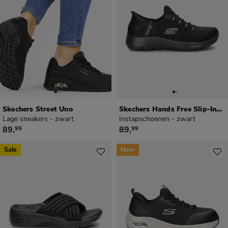
Skechers Street Uno
Skechers Hands Free Slip-Ins Summits
Lage sneakers - zwart
Instapschoenen - zwart
€ 89,99
€ 89,99
89
,
89
,
99
99
Sale
New