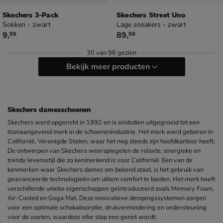
Skechers 3-Pack
Skechers Street Uno
Sokken - zwart
Lage sneakers - zwart
€ 9,99
€ 89,99
9
,
89
,
99
99
30
van
96 gezien
Bekijk meer producten
Skechers damesschoenen
Skechers werd opgericht in 1992 en is sindsdien uitgegroeid tot een
toonaangevend merk in de schoenenindustrie. Het merk werd geboren in
Californië, Verenigde Staten, waar het nog steeds zijn hoofdkantoor heeft.
De ontwerpen van Skechers weerspiegelen de relaxte, energieke en
trendy levensstijl die zo kenmerkend is voor Californië. Een van de
kenmerken waar Skechers dames om bekend staat, is het gebruik van
geavanceerde technologieën om ultiem comfort te bieden. Het merk heeft
verschillende unieke eigenschappen geïntroduceerd zoals Memory Foam,
Air-Cooled en Goga Mat. Deze innovatieve dempingssystemen zorgen
voor een optimale schokabsorptie, drukvermindering en ondersteuning
voor de voeten, waardoor elke stap een genot wordt.