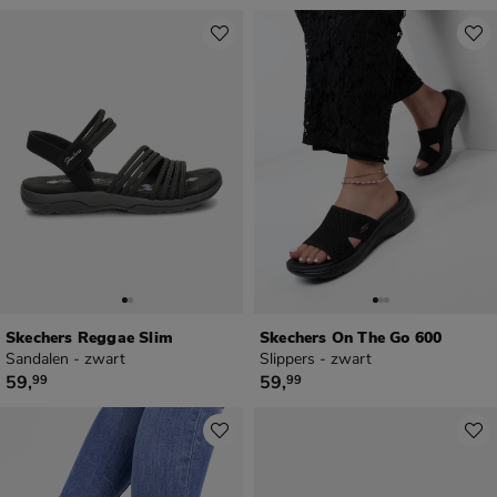
Skechers Reggae Slim
Skechers On The Go 600
Sandalen - zwart
Slippers - zwart
€ 59,99
€ 59,99
59
,
59
,
99
99