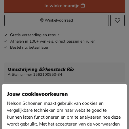
In winkelmandje
Winkelvoorraad
Gratis
verzending en retour
Afhalen in 100+ winkels,
direct passen en ruilen
Bestel nu,
betaal later
Omschrijving
Birkenstock Rio
Artikelnummer 1562100950-34
Birkenstock Rio meisjes sandaal
Jouw cookievoorkeuren
Deze sandaaltjes van Birkenstock zorgen niet alleen
Nelson Schoenen maakt gebruik van cookies en
voor een leuke look, maar bieden ook optimaal
support.
vergelijkbare technieken om haar website goed te
kunnen laten functioneren en om te analyseren hoe deze
Het bovenmateriaal bestaat uit het huidvriendelijke en
slijtvaste synthetische materiaal Birko-Flor® met een
wordt gebruikt. Met het accepteren van de voorwaarden