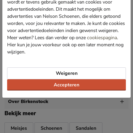
metallic-look.
wordt er tevens gebruik gemaakt van cookies voor
advertentiedoeleinden. Dit maakt het mogelijk om
Bevat een anatomisch gevormd voetbed wat de
voeten uitstekende ondersteuning biedt waardoor je
advertenties van Nelson Schoenen, die elders getoond
de hele dag comfortabel op deze sandalen loopt. De
worden, voor jou relevanter te maken. Je kunt de cookies
voeten blijven ook nog eens koel door de leren
voor advertentiedoeleinden indien gewenst weigeren.
bovenlaag.
Meer weten? Lees dan verder op onze
cookiespagina
.
Voorzien van twee riemen met elk een individueel
Hier kun je jouw voorkeur ook op een later moment nog
verstelbare metalen gesp en een hielriem zodat de
wijzigen.
sandaal stevig blijft zitten.
Afgewerkt met een EVA-loopzool die voldoende
demping en stevigheid biedt.
Weigeren
Accepteren
Specificaties
Over Birkenstock
Bekijk meer
Meisjes
Schoenen
Sandalen