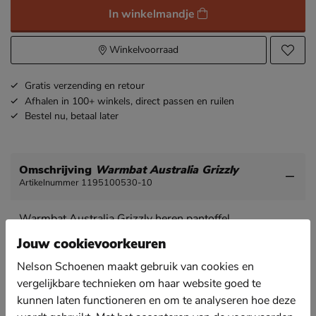
In winkelmandje
Winkelvoorraad
Gratis
verzending en retour
Afhalen in 100+ winkels,
direct passen en ruilen
Bestel nu,
betaal later
Omschrijving
Warmbat Australia Grizzly
Artikelnummer 1195100530-10
Warmbat Australia Grizzly heren pantoffel
Verwen je voeten met deze heerlijke slof van
Jouw cookievoorkeuren
Warmbat. Je kunt deze sloffen ook stijlen als boots
Nelson Schoenen maakt gebruik van cookies en
onder een dagelijkse outfit zodat je de hele dag
comfortabel loopt.
vergelijkbare technieken om haar website goed te
kunnen laten functioneren en om te analyseren hoe deze
Uitgevoerd in suède dat van leerlooijerijen komt die