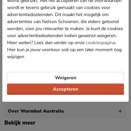
voldoen aan de strenge milieuwetten in Australië en
wordt gebruikt. Met het accepteren van de voorwaarden
Nieuw-Zeeland.
wordt er tevens gebruik gemaakt van cookies voor
advertentiedoeleinden. Dit maakt het mogelijk om
De pantoffel is heerlijk warm gevoerd met 100%
Australisch Merino wol. Hierdoor zijn je voeten lekker
advertenties van Nelson Schoenen, die elders getoond
warm, maar kunnen ze goed ademen. Daarnaast
worden, voor jou relevanter te maken. Je kunt de cookies
gebruikt Warmbat uitsluitend diervriendelijke
voor advertentiedoeleinden indien gewenst weigeren.
verkregen wol.
Meer weten? Lees dan verder op onze
cookiespagina
.
Afgewerkt met een stevige rubberen loopzool wat de
Hier kun je jouw voorkeur ook op een later moment nog
pantoffel ook geschikt maakt voor buiten.
wijzigen.
Door de dikke voering zal de pantoffel in eerste
instantie wat strakker zitten. Door het materiaal loopt
het makkelijk uit en adviseren we de eigen maat te
nemen.
Weigeren
Accepteren
Specificaties
Over Warmbat Australia
Bekijk meer