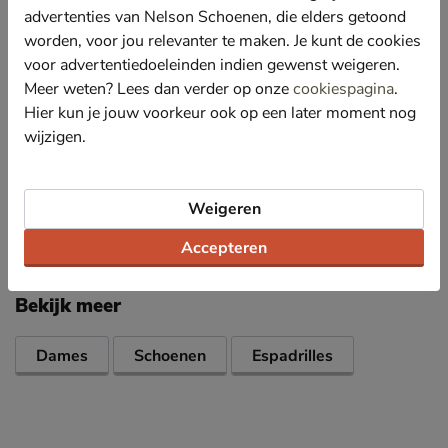
Het fijne van leer is dat het materiaal ademt en
advertenties van Nelson Schoenen, die elders getoond
hierdoor een frisse schoen blijft.
worden, voor jou relevanter te maken. Je kunt de cookies
Aan de binnenkant van de hiel zit een elastisch bandje
voor advertentiedoeleinden indien gewenst weigeren.
waardoor de schoen goed om de hiel blijft zitten.
Meer weten? Lees dan verder op onze
cookiespagina
.
De loopzool is van rubber dat zorgt voor een
Hier kun je jouw voorkeur ook op een later moment nog
uitstekende grip.
wijzigen.
Let op! De schoen valt klein uit. Wij adviseren een
maat groter te bestellen. Ook wordt het materiaal nog
soepeler met dragen.
Weigeren
Accepteren
Specificaties
Bekijk meer
Dames
Schoenen
Espadrilles