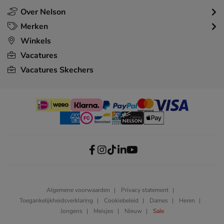
Over Nelson
Merken
Winkels
Vacatures
Vacatures Skechers
Algemene voorwaarden
Privacy statement
Toegankelijkheidsverklaring
Cookiebeleid
Dames
Heren
Jongens
Meisjes
Nieuw
Sale