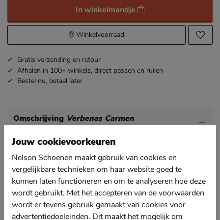
In winkelmandje
Winkelvoorraad
Gratis
verzending en retour
Afhalen in 100+ winkels,
direct passen en ruilen
Bestel nu,
betaal later
Omschrijving
Verbenas Carmen
Artikelnummer 22154630-64
Jouw cookievoorkeuren
Verbenas Carmen dames espadrille
Nelson Schoenen maakt gebruik van cookies en
Instapschoenen die net zo lekker lopen als pantoffels!
vergelijkbare technieken om haar website goed te
kunnen laten functioneren en om te analyseren hoe deze
De espadrille is uitgevoerd in suède en heeft de
bekende zoolrand van touw dat een zomerse look
wordt gebruikt. Met het accepteren van de voorwaarden
geeft.
wordt er tevens gebruik gemaakt van cookies voor
advertentiedoeleinden. Dit maakt het mogelijk om
Heeft een binnenvoering en een vast voetbed van leer.