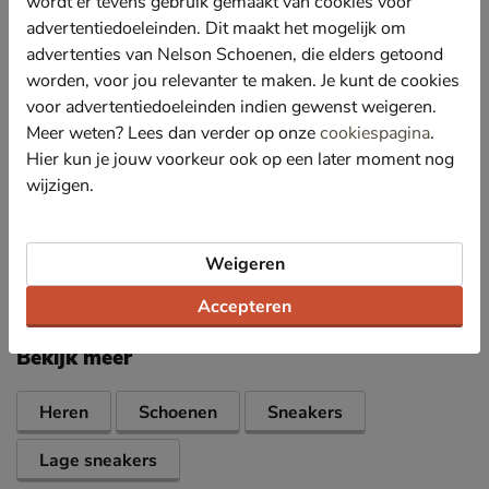
wordt er tevens gebruik gemaakt van cookies voor
Hierdoor blijven de sneakers en de voeten droog en
advertentiedoeleinden. Dit maakt het mogelijk om
fris.
advertenties van Nelson Schoenen, die elders getoond
Voorzien van een voetbed met leren bekleding dat een
worden, voor jou relevanter te maken. Je kunt de cookies
fijne demping biedt tijdens het lopen. Bovendien is het
voor advertentiedoeleinden indien gewenst weigeren.
voetbed uitneembaar en kunnen eigen steunzolen
Meer weten? Lees dan verder op onze
cookiespagina
.
gebruikt worden in de schoen.
Hier kun je jouw voorkeur ook op een later moment nog
Afgewerkt met een slijtvaste soft rubber-loopzool.
wijzigen.
Deze zorgt voor uitstekende grip en stabiliteit.
Specificaties
Weigeren
Accepteren
Over Van Lier
Bekijk meer
Heren
Schoenen
Sneakers
Lage sneakers