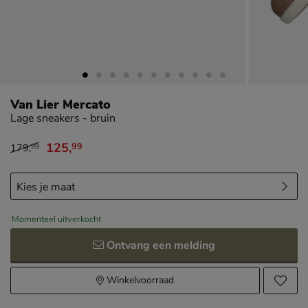
Van Lier Mercato
Lage sneakers - bruin
125
,
99
179
,
99
van € 179,99 voor € 125,99
Momenteel uitverkocht
Ontvang een melding
Winkelvoorraad