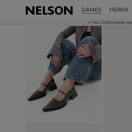
Vagabond Shoemakers Vivian
DAMES
HEREN
Ballerinas & instappers
Voor 23.00u besteld,
vol
Product media galerij