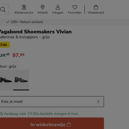
Klantenservice
Winkels
Inloggen
Favorieten
Winkelmand
100+
Nelson winkels
Vagabond Shoemakers Vivian
allerinas & instappers - grijs
Sale
97
,
99
39
,
99
an € 139,99 voor € 97,99
leur: grijs
Kies je maat
Vandaag vóór 23.00u besteld, morgen in huis
In winkelmandje