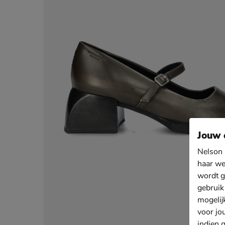
Jouw 
Nelson 
haar we
wordt g
gebruik
mogelij
voor jo
indien 