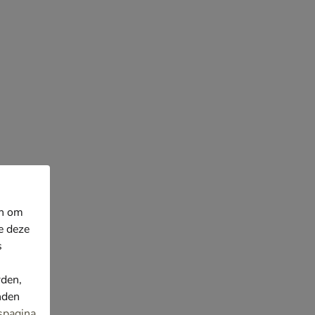
en om
e deze
s
rden,
nden
spagina
.