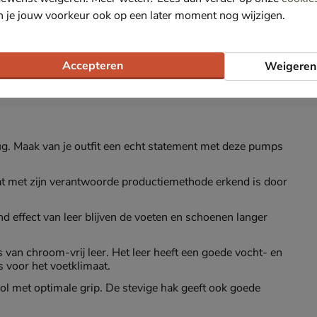
n je jouw voorkeur ook op een later moment nog wijzigen.
Accepteren
Weigeren
ug. Maak van je outfit een echt statement met deze pumps
t met zijn verantwoorde productiemethode erkend is door
 effect van leer blijven de voeten en schoenen langer
 van chroom-vrij leer. Het leer heeft een goede vocht- en
 voor het voetklimaat.
 met optimale grip. De stevige hak geeft ook goede