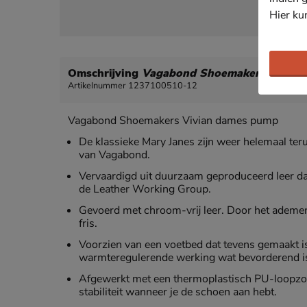
Hier ku
Omschrijving
Vagabond Shoemakers Vivian
Artikelnummer 1237100510-12
Vagabond Shoemakers Vivian dames pump
De klassieke Mary Janes zijn weer helemaal ter
van Vagabond.
Vervaardigd uit duurzaam geproduceerd leer da
de Leather Working Group.
Gevoerd met chroom-vrij leer. Door het ademend
fris.
Voorzien van een voetbed dat tevens gemaakt is
warmteregulerende werking wat bevorderend is
Afgewerkt met een thermoplastisch PU-loopzool
stabiliteit wanneer je de schoen aan hebt.