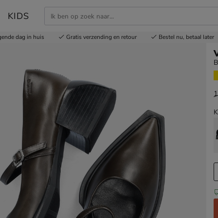
KIDS
gende dag in huis
Gratis
verzending en retour
Bestel nu,
betaal later
B
1
v
K