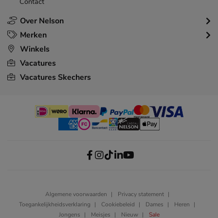
Contact
Over Nelson
Merken
Winkels
Vacatures
Vacatures Skechers
Algemene voorwaarden
Privacy statement
Toegankelijkheidsverklaring
Cookiebeleid
Dames
Heren
Jongens
Meisjes
Nieuw
Sale