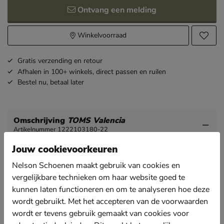
Ontvang een melding
Winkelvoorraad
Gratis
verzending en retour
Afhalen in 100+ winkels,
direct passen en ruilen
Bestel nu,
betaal later
Omschrijving
TOMS Valencia
Artikelnummer 1222103180-22
Jouw cookievoorkeuren
Toms Valencia dames espadrille
Nelson Schoenen maakt gebruik van cookies en
Een espadrille moet iedere vrouw in de collectie
vergelijkbare technieken om haar website goed te
hebben. En Toms blinkt dan natuurlijk uit!
kunnen laten functioneren en om te analyseren hoe deze
Uitgevoerd in linnen met metallic draad voor een
wordt gebruikt. Met het accepteren van de voorwaarden
subtiele glitter. Het opengewerkte patroon zorgt voor
wordt er tevens gebruik gemaakt van cookies voor
een betere doorademing.