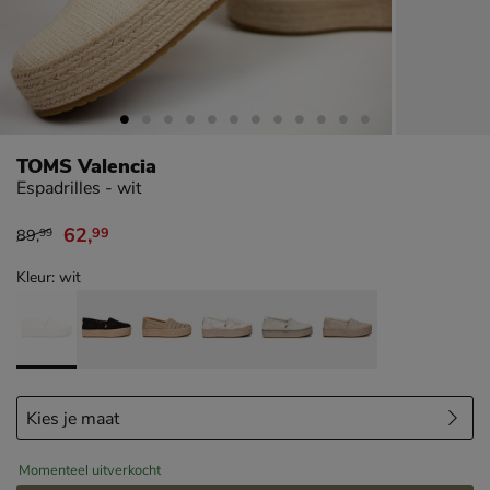
TOMS Valencia
Espadrilles - wit
62
,
99
89
,
99
van € 89,99 voor € 62,99
Kleur: wit
Momenteel uitverkocht