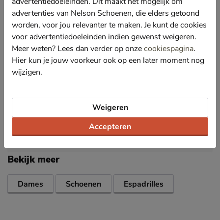
advertentiedoeleinden. Dit maakt het mogelijk om
Gevoerd met canvas wat een fijne verkoelende
advertenties van Nelson Schoenen, die elders getoond
werking heeft op warme dagen.
worden, voor jou relevanter te maken. Je kunt de cookies
Voorzien van een OrthoLite® EcoLT-Hybrid-voetbed.
voor advertentiedoeleinden indien gewenst weigeren.
Deze is onder andere gemaakt van milievriendelijke
Meer weten? Lees dan verder op onze
cookiespagina
.
materialen en gerecycled rubber en biedt goede
demping bij iedere stap.
Hier kun je jouw voorkeur ook op een later moment nog
wijzigen.
Afgewerkt met een plateauzool met touwafwerking
wat de espadrille die echte summer feels geeft.
Weigeren
Specificaties
Accepteren
Over TOMS
Bekijk meer
Dames
Schoenen
Espadrilles