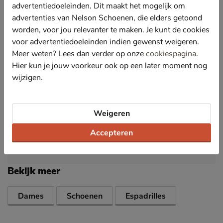
advertentiedoeleinden. Dit maakt het mogelijk om
Gevoerd met canvas. Dit heeft een heerlijk verkoelend
effect en houdt de voeten op aangename temperatuur
advertenties van Nelson Schoenen, die elders getoond
op de warme dagen.
worden, voor jou relevanter te maken. Je kunt de cookies
Voorzien van een OrthoLite® EcoLT-Hybrid- voetbed.
voor advertentiedoeleinden indien gewenst weigeren.
Deze is gemaakt van duurzame en gerecyclede
Meer weten? Lees dan verder op onze
cookiespagina
.
materialen en biedt fijne demping.
Hier kun je jouw voorkeur ook op een later moment nog
Afgewerkt met een rubberen loopzool met een
wijzigen.
antislip-vlak onder de hiel en bal van de voet voor
betere grip.
Weigeren
Specificaties
Accepteren
Over TOMS
Bekijk meer
Dames
Schoenen
Espadrilles