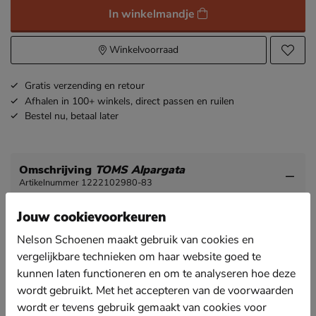
In winkelmandje
Winkelvoorraad
Gratis
verzending en retour
Afhalen in 100+ winkels,
direct passen en ruilen
Bestel nu,
betaal later
Omschrijving
TOMS Alpargata
Artikelnummer 1222102980-83
Jouw cookievoorkeuren
Toms Alpargata dames espadrille
Nelson Schoenen maakt gebruik van cookies en
De espadrille is de ultieme zomerschoen. Deze
denim-variant past ook nog is helemaal in de zomer
vergelijkbare technieken om haar website goed te
trend.
kunnen laten functioneren en om te analyseren hoe deze
Uitgevoerd in stevig canvas met elastische inset op
wordt gebruikt. Met het accepteren van de voorwaarden
de wreef.
wordt er tevens gebruik gemaakt van cookies voor