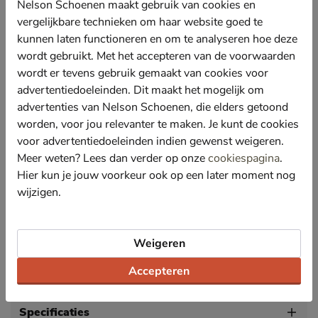
Uitgevoerd in uiterst stevig eersteklas volnerfleer. Dit
Nelson Schoenen maakt gebruik van cookies en
is op verantwoorde wijze geproduceerd waarmee
vergelijkbare technieken om haar website goed te
Timberland aangesloten is bij de Leather Working
kunnen laten functioneren en om te analyseren hoe deze
Group. De traditionele, handgenaaide constructie
wordt gebruikt. Met het accepteren van de voorwaarden
staat voor de authentieke Timberland kwaliteit.
wordt er tevens gebruik gemaakt van cookies voor
Gevoerd met suède wat door het goed ademend
advertentiedoeleinden. Dit maakt het mogelijk om
vermogen bevorderend is voor het voetklimaat. De
vocht- en warmteregualtie van leer zorgt ervoor dat
advertenties van Nelson Schoenen, die elders getoond
de voeten op aangenamen temperatuur blijven.
worden, voor jou relevanter te maken. Je kunt de cookies
Voorzien van een leren voetbed met EVA-onderlaag
voor advertentiedoeleinden indien gewenst weigeren.
die loopt tot de bal van de voet. Deze onderlaag zorgt
Meer weten? Lees dan verder op onze
cookiespagina
.
voor een uitstekende schokabsorptie en demping om
Hier kun je jouw voorkeur ook op een later moment nog
jou de hele dag comfortabel te laat open.
wijzigen.
Afgewerkt met een flexibele rubberen zool die geen
afdrukken achterlaat.
Door de 360°-veterconstructie lopen de veters
Weigeren
volledig om de voet, zodat je de pasvorm perfect
passend kunt maken.
Accepteren
Specificaties