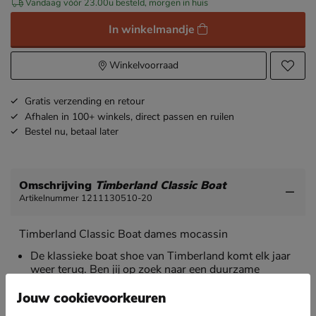
Vandaag vóór 23.00u besteld, morgen in huis
In winkelmandje
Winkelvoorraad
Gratis
verzending en retour
Afhalen in 100+ winkels,
direct passen en ruilen
Bestel nu,
betaal later
Omschrijving
Timberland Classic Boat
Artikelnummer 1211130510-20
Timberland Classic Boat dames mocassin
De klassieke boat shoe van Timberland komt elk jaar
weer terug. Ben jij op zoek naar een duurzame
schoen die lang mee gaat? Dan is deze misschien iets
voor jou.
Jouw cookievoorkeuren