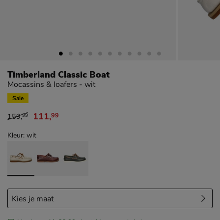
Timberland Classic Boat
Mocassins & loafers - wit
Sale
111
,
99
159
,
99
van € 159,99 voor € 111,99
Kleur: wit