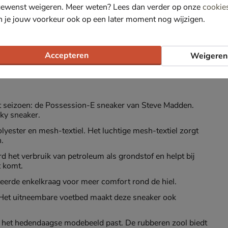
gewenst weigeren. Meer weten? Lees dan verder op onze
cookie
n je jouw voorkeur ook op een later moment nog wijzigen.
Accepteren
Weigeren
t seizoen: de Possession-E sneaker van Steve Madden.
ky sneaker.
lyester en mesh-textiel. Het luchtige mesh-textiel zorgt
.
 het verbruik van petroleum als grondstof en helpt bij
t komt.
eerde enkelkraag voor meer comfort rond de hiel.
Het uitneembare voetbed maakt deze sneaker ook
.
 het hedendaagse modebeeld past. De rubberen zool biedt