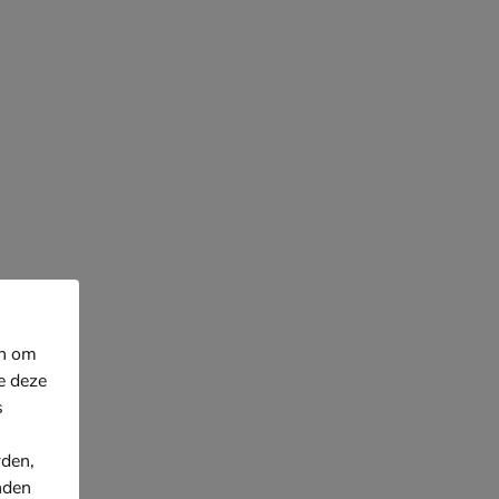
en om
e deze
s
rden,
nden