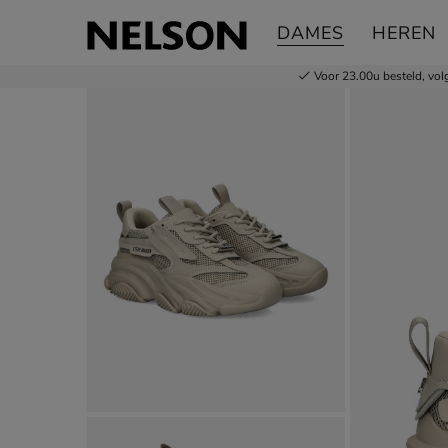
Steve Madden Possession-E
DAMES
HEREN
Lage sneakers
Voor 23.00u besteld,
vol
Product media galerij