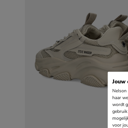
Jouw 
Nelson 
haar we
wordt g
gebruik
mogelij
voor jo