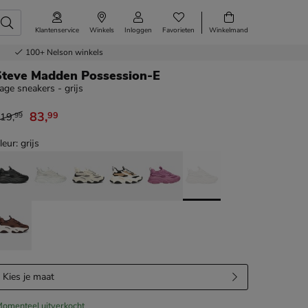
Klantenservice
Winkels
Inloggen
Favorieten
Winkelmand
100+
Nelson winkels
Steve Madden Possession-E
age sneakers - grijs
83
,
99
19
,
99
an € 119,99 voor € 83,99
leur: grijs
Kies je maat
omenteel uitverkocht