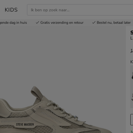
KIDS
gende dag in huis
Gratis
verzending en retour
Bestel nu,
betaal later
L
1
v
K
M