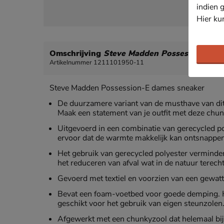
indien 
Hier ku
Omschrijving
Steve Madden Possession-E
Artikelnummer 1211101950-11
Steve Madden Possession-E dames sneaker
De duurzamere variant van de musthave van di
Maak een statement van je outfit met deze chun
Uitgevoerd in een combinatie van gerecycled po
ervoor dat de warmte makkelijk kan ontsnappen
Het gebruik van gerecycled polyester verminderd
het reduceren van afval wat in de natuur terech
Gevoerd met textiel en voorzien van een gewatt
Bevat een foam-voetbed voor goede demping. 
geschikt voor het gebruik van eigen steunzolen
Afgewerkt met een chunkyzool dat helemaal bij