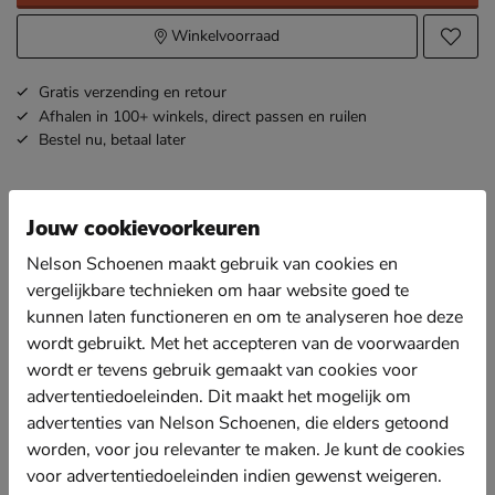
Winkelvoorraad
Gratis
verzending en retour
Afhalen in 100+ winkels,
direct passen en ruilen
Bestel nu,
betaal later
Omschrijving
Steve Madden Brisa
Jouw cookievoorkeuren
Artikelnummer 3200116550-70
Nelson Schoenen maakt gebruik van cookies en
vergelijkbare technieken om haar website goed te
Steve Madden Brisa dames schoudertas
kunnen laten functioneren en om te analyseren hoe deze
Een kleinformaat tas waar al je essentials in kunnen is
wordt gebruikt. Met het accepteren van de voorwaarden
ideaal voor een avondje uit.
wordt er tevens gebruik gemaakt van cookies voor
Uitgevoerd in imitatieleer met een textielen voering.
advertentiedoeleinden. Dit maakt het mogelijk om
advertenties van Nelson Schoenen, die elders getoond
De tas bestaat uit twee vakken die beide afsluitbaar
zijn met de rits.
worden, voor jou relevanter te maken. Je kunt de cookies
voor advertentiedoeleinden indien gewenst weigeren.
Afmetingen: 18x11x5,5 cm.