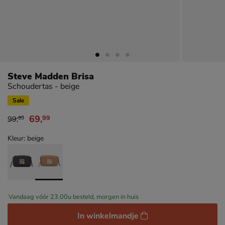
Steve Madden Brisa
Schoudertas - beige
Sale
69
,
99
99
,
99
van € 99,99 voor € 69,99
Kleur: beige
Vandaag vóór 23.00u besteld, morgen in huis
In winkelmandje