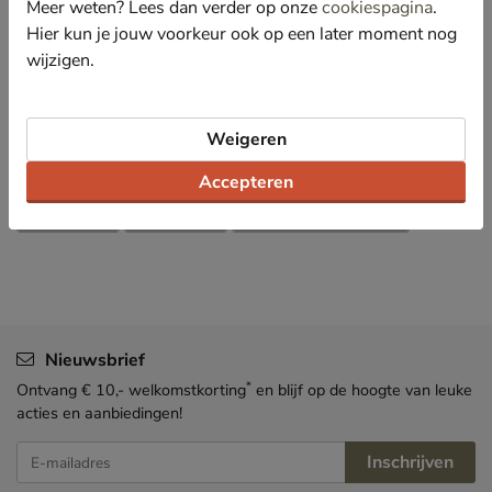
Meer weten? Lees dan verder op onze
cookiespagina
.
Hier kun je jouw voorkeur ook op een later moment nog
Specificaties
wijzigen.
Over Steve Madden
Weigeren
Bekijk meer
Accepteren
Dames
Tassen
Schoudertassen
Nieuwsbrief
*
Ontvang € 10,- welkomstkorting
en blijf op de hoogte van leuke
acties en aanbiedingen!
Inschrijven
E-mailadres