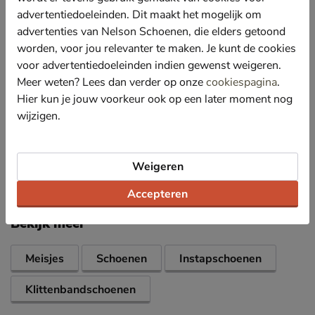
effect zorgt.
advertentiedoeleinden. Dit maakt het mogelijk om
Het voetbed bestaat uit textiel en een onderlaag van
advertenties van Nelson Schoenen, die elders getoond
foam voor een comfortabele pasvorm.
worden, voor jou relevanter te maken. Je kunt de cookies
voor advertentiedoeleinden indien gewenst weigeren.
Afgewerkt met een rubberen loopzool die flexibiliteit
en grip biedt.
Meer weten? Lees dan verder op onze
cookiespagina
.
Hier kun je jouw voorkeur ook op een later moment nog
Op het klittenband sluiting zit een aan-/uitknop voor
de lampjes.
wijzigen.
Specificaties
Weigeren
Accepteren
Over Skechers
Bekijk meer
Meisjes
Schoenen
Instapschoenen
Klittenbandschoenen