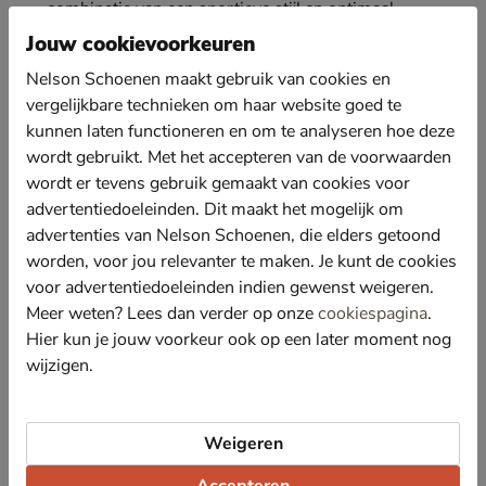
combinatie van een sportieve stijl en optimaal
dagelijks comfort.
Jouw cookievoorkeuren
Volledig gemaakt van ademend gebreid textiel dat
Nelson Schoenen maakt gebruik van cookies en
zorgt voor een flexibele en comfortabele pasvorm.
Hierdoor blijven je voeten goed geventileerd en koel,
vergelijkbare technieken om haar website goed te
zelfs bij langdurig gebruik.
kunnen laten functioneren en om te analyseren hoe deze
wordt gebruikt. Met het accepteren van de voorwaarden
De binnenzijde is afgewerkt met zacht textiel dat
heerlijk comfortabel aanvoelt tegen de huid. Dit
wordt er tevens gebruik gemaakt van cookies voor
materiaal helpt wrijving te voorkomen en draagt bij
advertentiedoeleinden. Dit maakt het mogelijk om
aan een aangenaam klimaat in de schoen.
advertenties van Nelson Schoenen, die elders getoond
Voorzien van de revolutionaire Hands Free Slip-ins®
worden, voor jou relevanter te maken. Je kunt de cookies
technologie en een unieke Heel Pillow die de hiel
voor advertentiedoeleinden indien gewenst weigeren.
veilig en zacht omsluit. De ULTRA GO® tussenzool
Meer weten? Lees dan verder op onze
cookiespagina
.
absorbeert schokken en de gehele schoen is
bovendien eenvoudig in de wasmachine te reinigen.
Hier kun je jouw voorkeur ook op een later moment nog
wijzigen.
Het voetbed is voorzien van Air-Cooled Goga Mat-
technologie die zorgt voor een veerkrachtige demping
bij iedere stap. Deze techniek biedt uitstekende
ondersteuning en een hoge energieteruggave tijdens
Weigeren
het wandelen.
Accepteren