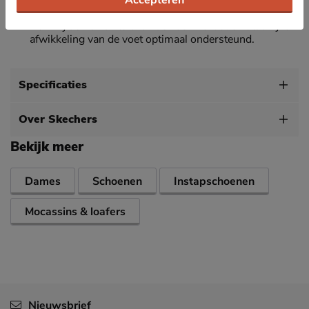
De rubberen buitenzool biedt duurzame grip en
stabiliteit op verschillende soorten ondergronden.
Dankzij de flexibiliteit van de zool wordt de natuurlijke
afwikkeling van de voet optimaal ondersteund.
Specificaties
Over Skechers
Bekijk meer
Dames
Schoenen
Instapschoenen
Mocassins & loafers
Nieuwsbrief