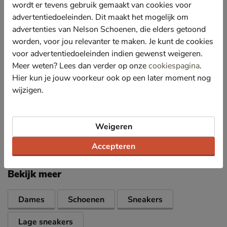
wordt er tevens gebruik gemaakt van cookies voor
Gevoerd met comfortabel badstof wat fijn aanvoelt en
een goede vochtabsorptie biedt. Hierdoor blijven de
advertentiedoeleinden. Dit maakt het mogelijk om
schoenen en voeten droog en fris.
advertenties van Nelson Schoenen, die elders getoond
Voorzien van het ondersteunende Arch Fit-voetbed
worden, voor jou relevanter te maken. Je kunt de cookies
wat de druk over de voet verdeeld en de voetboog
voor advertentiedoeleinden indien gewenst weigeren.
ondersteund.
Meer weten? Lees dan verder op onze
cookiespagina
.
Afgewerkt met een schokabsorberende tussenzool.
Hier kun je jouw voorkeur ook op een later moment nog
De rubberen loopzool heeft goede grip voor betere
wijzigen.
stabiliteit.
Weigeren
Specificaties
Accepteren
Over Skechers
Bekijk meer
Dames
Schoenen
Sneakers
Lage sneakers