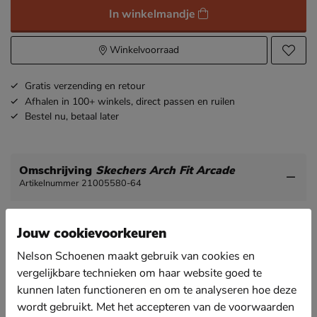
In winkelmandje
Winkelvoorraad
Gratis
verzending en retour
Afhalen in 100+ winkels,
direct passen en ruilen
Bestel nu,
betaal later
Omschrijving
Skechers Arch Fit Arcade
Artikelnummer 21005580-64
Skechers Arch Fit Arcade dames sneaker
Jouw cookievoorkeuren
Met deze sneaker van Skechers kan je elke outfit
compleet maken. De gouden details maken de
Nelson Schoenen maakt gebruik van cookies en
sneaker extra leuk.
vergelijkbare technieken om haar website goed te
kunnen laten functioneren en om te analyseren hoe deze
Uitgevoerd in stevig canvas en volledig vegan
geproduceerd.
wordt gebruikt. Met het accepteren van de voorwaarden