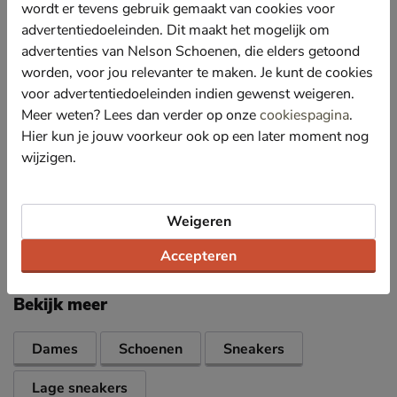
schoen biedt. De sneaker heeft hierdoor ook een
wordt er tevens gebruik gemaakt van cookies voor
sportieve uitstraling.
advertentiedoeleinden. Dit maakt het mogelijk om
Gevoerd met mesh-textiel wat voor een snelle vocht
advertenties van Nelson Schoenen, die elders getoond
en warmte-afvoer zorgt en de voeten zo koel houdt.
worden, voor jou relevanter te maken. Je kunt de cookies
Voorzien van een EVA-voetbed wat uitstekende
voor advertentiedoeleinden indien gewenst weigeren.
demping biedt en tevens uitneembaar is en het
Meer weten? Lees dan verder op onze
cookiespagina
.
gebruik van eigen steunzolen mogelijk maakt.
Hier kun je jouw voorkeur ook op een later moment nog
Afgewerkt met een chunky loopzool en gripvast
wijzigen.
gumsole.
Weigeren
Specificaties
Accepteren
Over Scotch & Soda
Bekijk meer
Dames
Schoenen
Sneakers
Lage sneakers