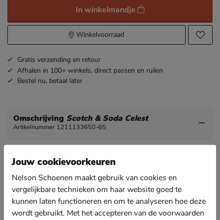
In winkelmandje
Winkelvoorraad
Gratis
verzending en retour
Afhalen in 100+ winkels,
direct passen en ruilen
Bestel nu,
betaal later
Omschrijving
Scotch & Soda Celest
Artikelnummer 1211133650-65
Scotch&Soda Celest dames sneaker
Jouw cookievoorkeuren
De chunky dad sneaker is nog steeds super populair,
dus zorg ervoor dat je met deze Scotch&Soda
Nelson Schoenen maakt gebruik van cookies en
sneaker helemaal on-trend bent.
vergelijkbare technieken om haar website goed te
kunnen laten functioneren en om te analyseren hoe deze
Uitgevoerd in een combinatie van suède, imitatieleer
in mesh-textiel wat een goede doorademing van de
wordt gebruikt. Met het accepteren van de voorwaarden