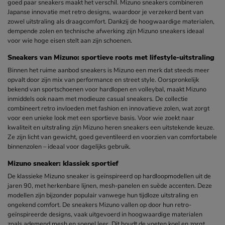
goed paar sneakers maakt het verschil. Mizuno sneakers combineren
Japanse innovatie met retro designs, waardoor je verzekerd bent van
zowel uitstraling als draagcomfort. Dankzij de hoogwaardige materialen,
dempende zolen en technische afwerking zijn Mizuno sneakers ideaal
voor wie hoge eisen stelt aan zijn schoenen.
Sneakers van Mizuno: sportieve roots met lifestyle-uitstraling
Binnen het ruime aanbod sneakers is Mizuno een merk dat steeds meer
opvalt door zijn mix van performance en street style. Oorspronkelijk
bekend van sportschoenen voor hardlopen en volleybal, maakt Mizuno
inmiddels ook naam met modieuze casual sneakers. De collectie
combineert retro invloeden met fashion en innovatieve zolen, wat zorgt
voor een unieke look met een sportieve basis. Voor wie zoekt naar
kwaliteit en uitstraling zijn Mizuno heren sneakers een uitstekende keuze.
Ze zijn licht van gewicht, goed geventileerd en voorzien van comfortabele
binnenzolen – ideaal voor dagelijks gebruik.
Mizuno sneaker: klassiek sportief
De klassieke Mizuno sneaker is geïnspireerd op hardloopmodellen uit de
jaren 90, met herkenbare lijnen, mesh-panelen en suède accenten. Deze
modellen zijn bijzonder populair vanwege hun tijdloze uitstraling en
ongekend comfort. De sneakers Mizuno vallen op door hun retro-
geïnspireerde designs, vaak uitgevoerd in hoogwaardige materialen
zoals ademend mesh en soepel leer. Dit houdt de voeten koel en zorgt