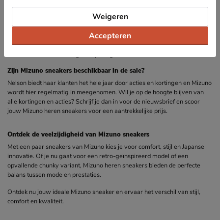
Veelgestelde vragen over Mizuno sneakers
Hoe vallen Mizuno sneakers?
Weigeren
Mizuno sneakers vallen normaal op maat. Dankzij de sportieve
Accepteren
achtergrond van het merk is de pasvorm afgestemd op comfort en
ondersteuning. Draag je ze met dikkere sokken of heb je bredere voeten?
Dan kan een halve maat groter prettiger zitten.
Zijn Mizuno sneakers beschikbaar in de sale?
Nelson biedt haar klanten het hele jaar door acties en kortingen en Mizuno
wordt hier regelmatig in meegenomen. Wil je op de hoogte blijven van
alle kortingen en acties? Schrijf je dan in voor de nieuwsbrief en scoor
jouw Mizuno heren sneakers voor een aantrekkelijke prijs.
Ontdek de veelzijdigheid van Mizuno sneakers
Met een paar sneakers van Mizuno kies je voor comfort, stijl en Japanse
innovatie. Of je nu gaat voor een retro-geïnspireerd model of een
opvallende chunky variant, Mizuno heren sneakers bieden de perfecte
balans tussen mode en prestaties.
Ontdek nu jouw ideale Mizuno sneaker en ervaar het verschil van stijl,
comfort en kwaliteit.