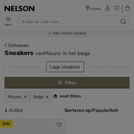
Winkels
Menu
Voor 23.00u besteld,
Gratis
Bestel nu,
100+
verzending en retour
Nelson winkels
betaal later
volgende dag in huis
Schoenen
Sneakers
vanMizuno
in het beige
tegorieën over
Hoge sneakers
Lage sneakers
Platform sneakers
Filter
reset filters
Mizuno
Beige
1 artikel
1
Artikel
Sorteren op:
Sale