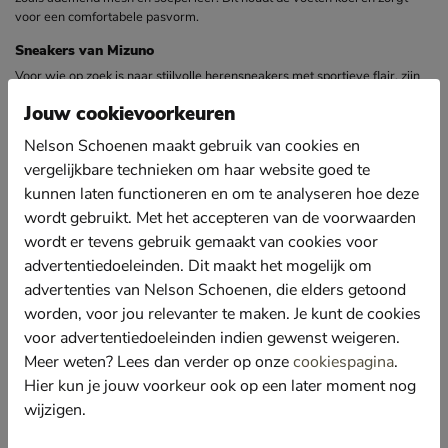
voor een comfortabele pasvorm.
Sneakers van Mizuno
Voor wie op zoek is naar stijlvolle herensneakers met sportieve flair, zijn
de Mizuno heren sneakers een uitstekende keuze. Deze schoenen
Jouw cookievoorkeuren
combineren performance-elementen met trendkleuren en eigentijdse
modellen, waardoor ze zowel functioneel als modieus zijn. Deze Mizuno
Nelson Schoenen maakt gebruik van cookies en
sneakers voor heren zorgen voor een stoer silhouet en geven een casual
vergelijkbare technieken om haar website goed te
outfit direct een modieuze boost. Ga jij voor een neutrale variant die je
makkelijk kunt combineren met al je looks of durf jij een model aan met
kunnen laten functioneren en om te analyseren hoe deze
wat meer kleur.
wordt gebruikt. Met het accepteren van de voorwaarden
wordt er tevens gebruik gemaakt van cookies voor
Populaire modellen van Mizuno sneakers
advertentiedoeleinden. Dit maakt het mogelijk om
Eén van de populairdere modellen van Mizuno is de Mizuno Sky Medal.
Deze sneaker is geïnspireerd op hardloopschoenen uit de jaren 90 en valt
advertenties van Nelson Schoenen, die elders getoond
op door zijn retrodesign en comfortabele pasvorm. De combinatie van
worden, voor jou relevanter te maken. Je kunt de cookies
mesh-textiel, suède en subtiele kleurcombinaties maakt dit model tot een
voor advertentiedoeleinden indien gewenst weigeren.
geliefde keuze voor mannen die houden van een sportief-casual look. Ook
Meer weten? Lees dan verder op onze
cookiespagina
.
de Mizuno Contender mag niet ontbreken. Dit model biedt een slanker
silhouet, ideaal voor dagelijks gebruik. Dankzij de dempende zool en
Hier kun je jouw voorkeur ook op een later moment nog
zachte materialen kun je rekenen op optimaal comfort, zonder in te
wijzigen.
leveren op stijl.