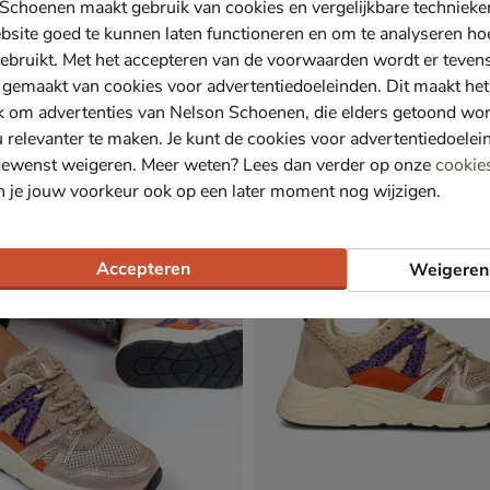
Schoenen maakt gebruik van cookies en vergelijkbare techniek
bsite goed te kunnen laten functioneren en om te analyseren ho
ebruikt. Met het accepteren van de voorwaarden wordt er teven
 gemaakt van cookies voor advertentiedoeleinden. Dit maakt het
 Skool
Shoesme Extreme Flex
k om advertenties van Nelson Schoenen, die elders getoond wo
enen - rose goud
Babyschoenen - rose goud
u relevanter te maken. Je kunt de cookies voor advertentiedoelei
4,99 vanaf € 38,49
€ 69,99
38
,
69
,
49
99
gewenst weigeren. Meer weten? Lees dan verder op onze
cookie
n je jouw voorkeur ook op een later moment nog wijzigen.
Sale
Accepteren
Weigeren