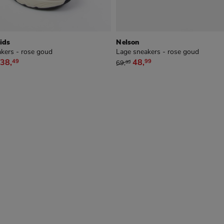
ids
Nelson
kers - rose goud
Lage sneakers - rose goud
9,99 vanaf € 38,49
van € 69,99 voor € 48,99
38
,
48
,
49
99
69
,
99