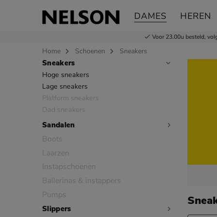
DAMES
HEREN
Voor 23.00u besteld,
vol
Home
Schoenen
Sneakers
Sneakers
Sla categorieën over
Hoge sneakers
Lage sneakers
Platform sneakers
Dad sneakers
Sandalen
Boots
Laarzen
Instapschoenen
Ballerinas & instappers
Pumps
Snea
Slippers