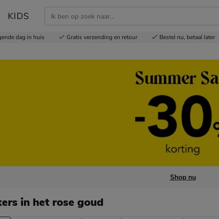
KIDS
gende dag in huis
Gratis
verzending en retour
Bestel nu,
betaal later
Shop nu
kers
in het rose goud