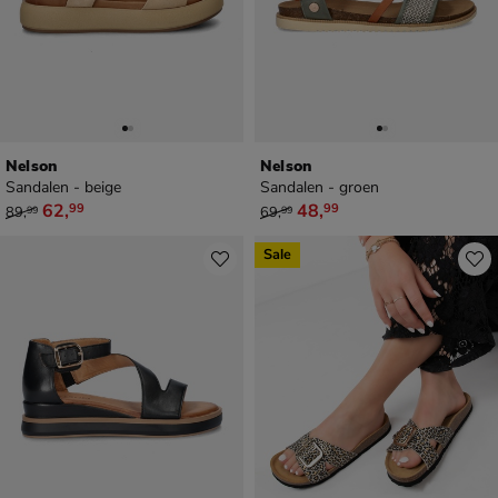
Nelson
Nelson
Sandalen - beige
Sandalen - groen
van € 89,99 voor € 62,99
van € 69,99 voor € 48,99
62
,
48
,
99
99
89
,
69
,
99
99
Sale