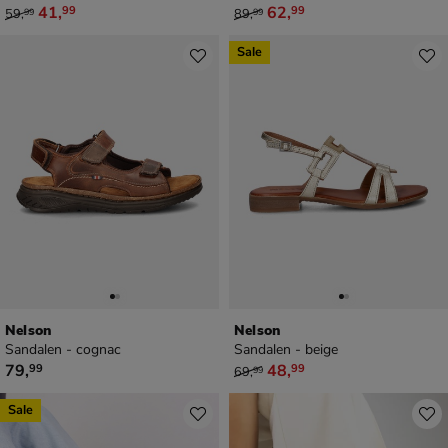
van € 59,99 voor € 41,99
van € 89,99 voor € 62,99
41
,
62
,
99
99
59
,
89
,
99
99
Sale
Nelson
Nelson
Sandalen - cognac
Sandalen - beige
€ 79,99
van € 69,99 voor € 48,99
79
,
48
,
99
99
69
,
99
Sale