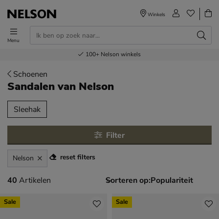
Winkels
Menu
Voor 23.00u besteld,
Gratis
Bestel nu,
100+
verzending en retour
Nelson winkels
betaal later
volgende dag in huis
Schoenen
Sandalen
van Nelson
tegorieën over
Sleehak
Filter
reset filters
Nelson
40 artikelen
40
Artikelen
Sorteren op:
Sale
Sale