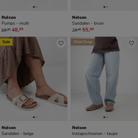
Nelson
Nelson
Pumps - multi
Sandalen - bruin
van € 69,99 voor € 48,99
van € 79,99 voor € 55,99
48
,
55
,
99
99
69
,
79
,
99
99
Sale
⚡Hot Drop
Nelson
Nelson
Sandalen - beige
Instapschoenen - taupe