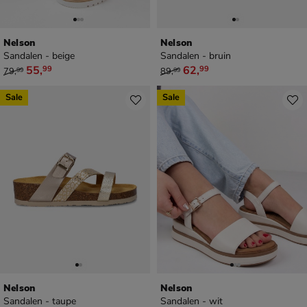
Nelson
Nelson
Sandalen - beige
Sandalen - bruin
van € 79,99 voor € 55,99
van € 89,99 voor € 62,99
55
,
62
,
99
99
79
,
89
,
99
99
Sale
Sale
Nelson
Nelson
Sandalen - taupe
Sandalen - wit