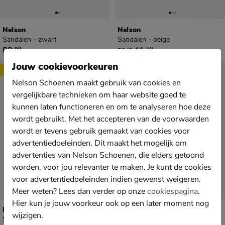
Nelson
Nelson
Sandalen - zwart
Sandalen - beige
€ 89,99
van € 59,99 voor € 41,99
89
,
41
,
99
99
59
,
99
Jouw cookievoorkeuren
Sale
Nelson Schoenen maakt gebruik van cookies en
vergelijkbare technieken om haar website goed te
kunnen laten functioneren en om te analyseren hoe deze
wordt gebruikt. Met het accepteren van de voorwaarden
wordt er tevens gebruik gemaakt van cookies voor
advertentiedoeleinden. Dit maakt het mogelijk om
advertenties van Nelson Schoenen, die elders getoond
worden, voor jou relevanter te maken. Je kunt de cookies
voor advertentiedoeleinden indien gewenst weigeren.
Meer weten? Lees dan verder op onze
cookiespagina
.
Hier kun je jouw voorkeur ook op een later moment nog
Nelson
Nelson Arabia
wijzigen.
Sandalen - beige
Sandalen - bruin