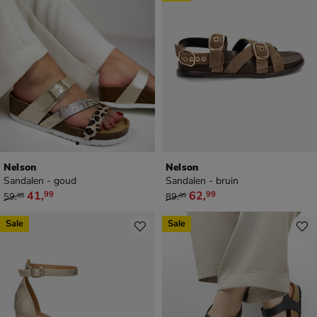
Nelson
Nelson
Sandalen - goud
Sandalen - bruin
van € 59,99 voor € 41,99
van € 89,99 voor € 62,99
41
,
62
,
99
99
59
,
89
,
99
99
Sale
Sale