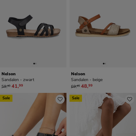
Nelson
Nelson
Sandalen - zwart
Sandalen - beige
van € 59,99 voor € 41,99
van € 69,99 voor € 48,99
41
,
48
,
99
99
59
,
69
,
99
99
Sale
Sale