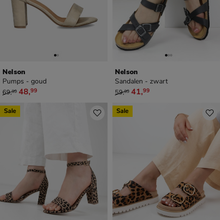
Nelson
Nelson
Pumps - goud
Sandalen - zwart
van € 69,99 voor € 48,99
van € 59,99 voor € 41,99
48
,
41
,
99
99
69
,
59
,
99
99
Sale
Sale