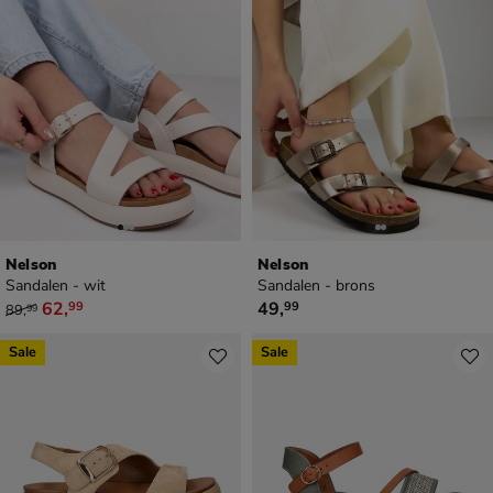
Nelson
Nelson
Sandalen - wit
Sandalen - brons
van € 89,99 voor € 62,99
€ 49,99
62
,
49
,
99
99
89
,
99
Sale
Sale