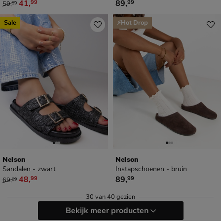
van € 59,99 voor € 41,99
€ 89,99
41
,
89
,
99
99
59
,
99
Sale
⚡Hot Drop
Nelson
Nelson
Sandalen - zwart
Instapschoenen - bruin
van € 69,99 voor € 48,99
€ 89,99
48
,
89
,
99
99
69
,
99
30
van
40 gezien
Bekijk meer producten