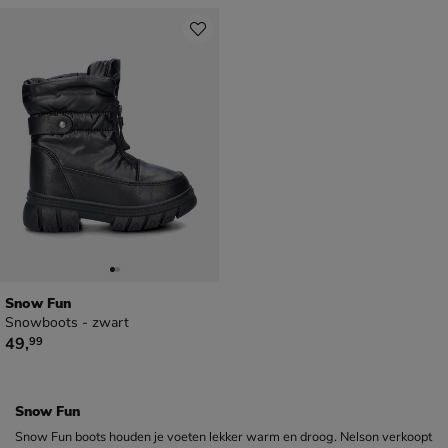
Snow Fun
Snowboots - zwart
€ 49,99
49
,
99
Snow Fun
Snow Fun boots houden je voeten lekker warm en droog. Nelson verkoopt