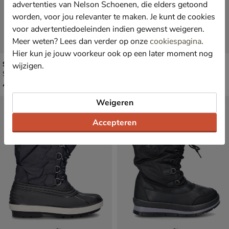
advertenties van Nelson Schoenen, die elders getoond
worden, voor jou relevanter te maken. Je kunt de cookies
voor advertentiedoeleinden indien gewenst weigeren.
Meer weten? Lees dan verder op onze
cookiespagina
.
Hier kun je jouw voorkeur ook op een later moment nog
Snow Fun
Snow Fun
wijzigen.
Snowboots - zwart
Snowboots - zwart
€ 49,99
€ 49,99
49
,
49
,
99
99
Weigeren
Accepteren