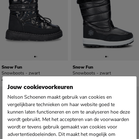
Snow Fun
Snow Fun
Snowboots - zwart
Snowboots - zwart
€ 49,99
€ 69,99
49
,
69
,
99
99
Jouw cookievoorkeuren
Nelson Schoenen maakt gebruik van cookies en
vergelijkbare technieken om haar website goed te
kunnen laten functioneren en om te analyseren hoe deze
wordt gebruikt. Met het accepteren van de voorwaarden
wordt er tevens gebruik gemaakt van cookies voor
advertentiedoeleinden. Dit maakt het mogelijk om