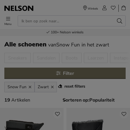
Winkels
Menu
Voor 23.00u besteld,
Gratis
Bestel nu,
100+
verzending en retour
Nelson winkels
betaal later
volgende dag in huis
Alle schoenen
vanSnow Fun
in het zwart
tegorieën over
Sneakers
Sandalen
Boots
Laarzen
Instaps
Filter
reset filters
Snow Fun
Zwart
19 artikelen
19
Artikelen
Sorteren op: