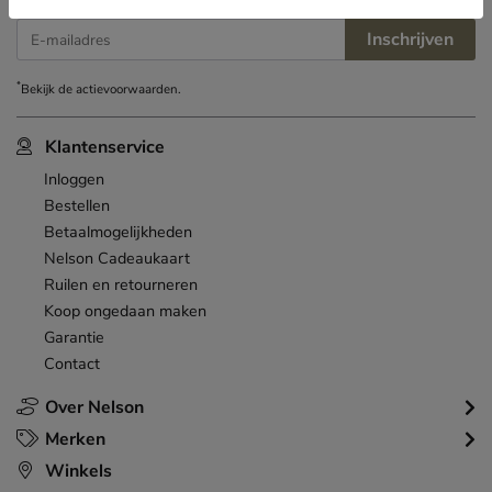
Inschrijven
E-mailadres
*
Bekijk de
actievoorwaarden
.
Klantenservice
Inloggen
Bestellen
Betaalmogelijkheden
Nelson Cadeaukaart
Ruilen en retourneren
Koop ongedaan maken
Garantie
Contact
Over Nelson
Merken
Winkels