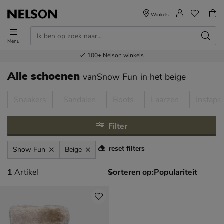
Winkels
Menu
Voor 23.00u besteld,
Gratis
Bestel nu,
100+
verzending en retour
Nelson winkels
betaal later
volgende dag in huis
Alle schoenen
vanSnow Fun
in het beige
tegorieën over
Sneakers
Sandalen
Boots
Laarzen
Instaps
Filter
reset filters
Snow Fun
Beige
1 artikel
1
Artikel
Sorteren op: