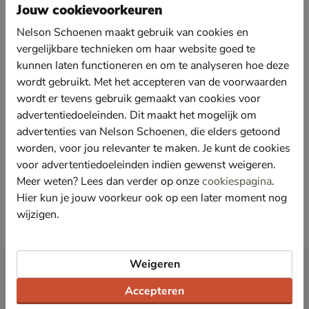
De Snowboots van Snow Fun zijn warm gevoerd en voorzien van een
Jouw cookievoorkeuren
stevige profielzool. Kies bijvoorbeeld voor een Snowboots met klittenband
aansluiting voor een goede pasvorm of voor een rits aansluiting en een
Nelson Schoenen maakt gebruik van cookies en
aantrekkoord voor een gemakkelijke instap. Snowboots van Snow Fun
vergelijkbare technieken om haar website goed te
komen in verschillende stijlen en pasvormen!
kunnen laten functioneren en om te analyseren hoe deze
Snowfun boots kopen bij Nelson
wordt gebruikt. Met het accepteren van de voorwaarden
Op onze webshop kun je gemakkelijke alle modellen vinden van Snow
wordt er tevens gebruik gemaakt van cookies voor
Fun! Zoek naar het model wat bij jou past en geniet van jouw mooie Snow
advertentiedoeleinden. Dit maakt het mogelijk om
Fun Snowboots! Bestel nu jouw favoriete item via Nelson.nl en voor
advertenties van Nelson Schoenen, die elders getoond
23:00 besteld is de volgende dag in huis! Volg Nelson voor outfit inspiratie
en de laatste trends ook op
Facebook
en
Instagram
!
worden, voor jou relevanter te maken. Je kunt de cookies
voor advertentiedoeleinden indien gewenst weigeren.
Meer weten? Lees dan verder op onze
cookiespagina
.
Hier kun je jouw voorkeur ook op een later moment nog
wijzigen.
Weigeren
Nieuwsbrief
*
Ontvang € 10,- welkomstkorting
en blijf op de hoogte van leuke
Accepteren
acties en aanbiedingen!