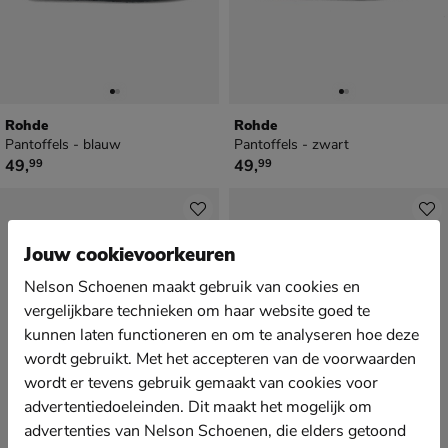
Rohde
Rohde
Pantoffels - blauw
Pantoffels - zwart
€ 49,99
€ 49,99
49
,
49
,
99
99
Jouw cookievoorkeuren
Nelson Schoenen maakt gebruik van cookies en
vergelijkbare technieken om haar website goed te
kunnen laten functioneren en om te analyseren hoe deze
wordt gebruikt. Met het accepteren van de voorwaarden
wordt er tevens gebruik gemaakt van cookies voor
advertentiedoeleinden. Dit maakt het mogelijk om
advertenties van Nelson Schoenen, die elders getoond