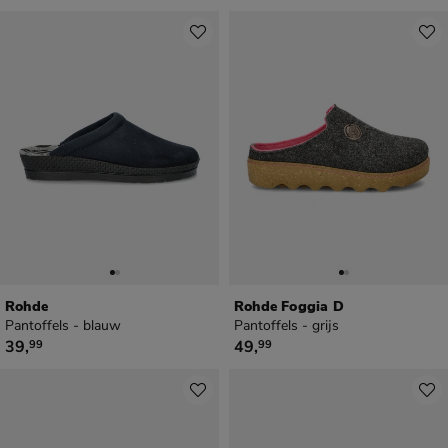
Rohde
Rohde Foggia D
Pantoffels - blauw
Pantoffels - grijs
€ 39,99
€ 49,99
39
,
49
,
99
99