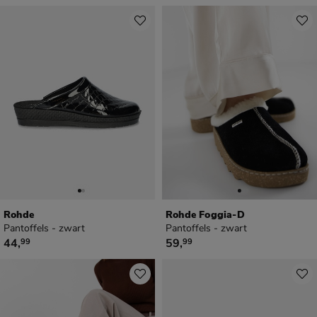
Rohde
Rohde Foggia-D
Pantoffels - zwart
Pantoffels - zwart
€ 44,99
€ 59,99
44
,
59
,
99
99