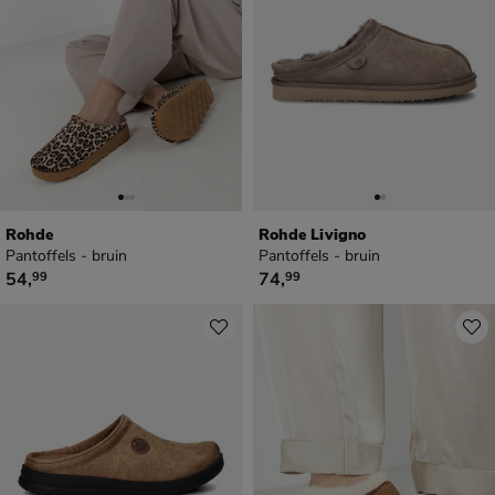
Rohde
Rohde Livigno
Pantoffels - bruin
Pantoffels - bruin
€ 54,99
€ 74,99
54
,
74
,
99
99