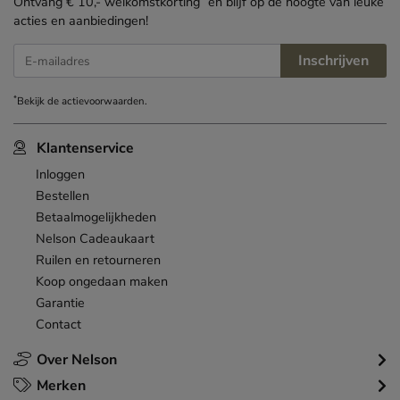
Ontvang € 10,- welkomstkorting
en blijf op de hoogte van leuke
acties en aanbiedingen!
Inschrijven
E-mailadres
*
Bekijk de
actievoorwaarden
.
Klantenservice
Inloggen
Bestellen
Betaalmogelijkheden
Nelson Cadeaukaart
Ruilen en retourneren
Koop ongedaan maken
Garantie
Contact
Over Nelson
Merken