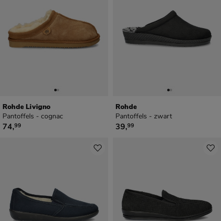
Rohde Livigno
Rohde
Pantoffels - cognac
Pantoffels - zwart
€ 74,99
€ 39,99
74
,
39
,
99
99