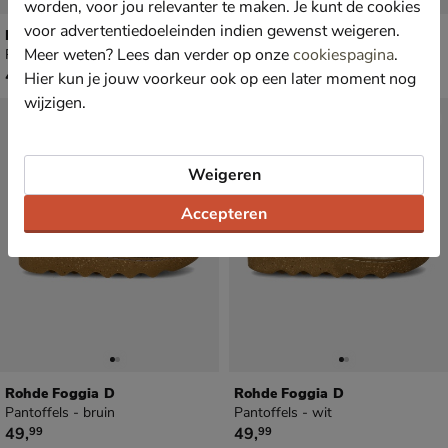
worden, voor jou relevanter te maken. Je kunt de cookies
voor advertentiedoeleinden indien gewenst weigeren.
Rohde
Rohde Foggia D
Meer weten? Lees dan verder op onze
cookiespagina
.
Pantoffels - zwart
Pantoffels - blauw
€ 49,99
€ 49,99
49
,
49
,
99
99
Hier kun je jouw voorkeur ook op een later moment nog
wijzigen.
Weigeren
Accepteren
Rohde Foggia D
Rohde Foggia D
Pantoffels - bruin
Pantoffels - wit
€ 49,99
€ 49,99
49
,
49
,
99
99