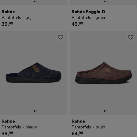
Rohde
Rohde Foggia D
Pantoffels - grijs
Pantoffels - groen
€ 39,99
€ 49,99
39
,
49
,
99
99
Rohde
Rohde
Pantoffels - blauw
Pantoffels - bruin
€ 39,99
€ 64,99
39
,
64
,
99
99