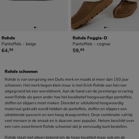
Rohde
Rohde Foggia-D
Pantoffels - beige
Pantoffels - cognac
€ 64,99
€ 59,99
64
,
59
,
99
99
Rohde schoenen
Rohde is van oorsprong een Duits merk en maakt al meer dan 150 jaar
schoenen. Het merk begon klein maar is met Erich Rohde aan het roer
uitgegroeid tot een wereldmerk. Aan de hand van de jarenlange ervaring
weet Rohde als geen ander hoe het kwalitatief hoogwaardige pantoffels,
sloffen en slippers moet maken. Doordat er uitsluitend hoogwaardig
materiaal gebruikt wordt hebben de pantoffels, sloffen en slippers een
uitstekende pasvorm en een hoog draagcomfort. Deze combinatie valt bij
veel mensen in de smaak en is daarom zeer populair. Nelson beschikt over
een ruim assortiment Rohde schoeisel dat je eenvoudig kunt bestellen.
Rohde staat niet alleen bekend om de hoge kwaliteit maar ook om de