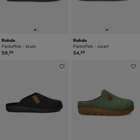
Rohde
Rohde
Pantoffels - bruin
Pantoffels - zwart
€ 59,99
€ 54,99
59
,
54
,
99
99