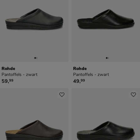
Rohde
Rohde
Pantoffels - zwart
Pantoffels - zwart
€ 59,99
€ 49,99
59
,
49
,
99
99