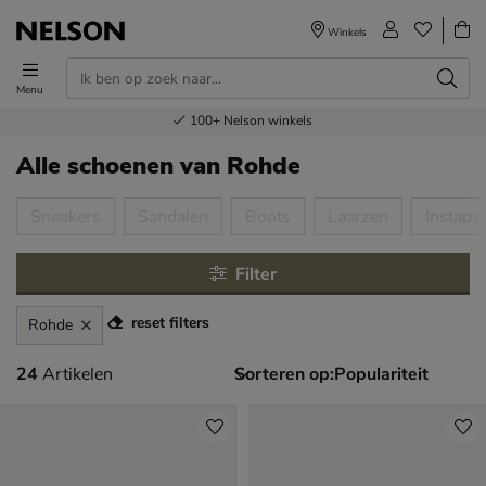
Winkels
Menu
Voor 23.00u besteld,
Gratis
Bestel nu,
100+
verzending en retour
Nelson winkels
betaal later
volgende dag in huis
Alle schoenen
van Rohde
tegorieën over
Sneakers
Sandalen
Boots
Laarzen
Instaps
Filter
reset filters
Rohde
24 artikelen
24
Artikelen
Sorteren op: