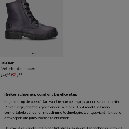
Rieker
Veterboots - paars
van € 89,99 voor € 62,99
62
,
99
89
,
99
Rieker schoenen: comfort bij elke stap
Zit je veel op de been? Dan weet je hoe belangrijk goede schoenen zijn.
Rieker begrijpt dat als geen ander. Al sinds 1874 maakt het merk
comfortabele schoenen met slimme technologie. Lichtgewicht, flexibel en
ontworpen om jouw voeten te ontlasten.
De kracht van Rieker zit in het Antistress-systeem. Die technologie zorgt