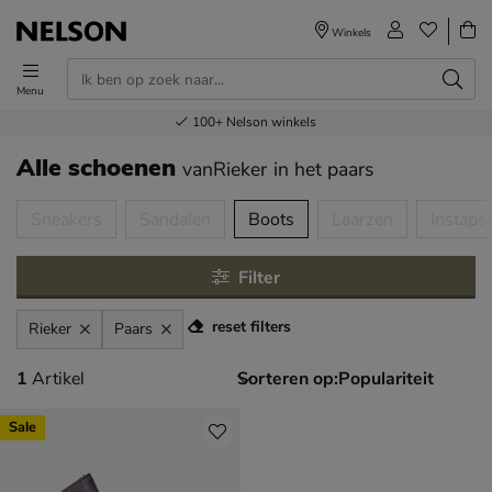
Winkels
Menu
Voor 23.00u besteld,
Gratis
Bestel nu,
100+
verzending en retour
Nelson winkels
betaal later
volgende dag in huis
Alle schoenen
vanRieker
in het paars
tegorieën over
Sneakers
Sandalen
Boots
Laarzen
Instaps
Filter
reset filters
Rieker
Paars
1 artikel
1
Artikel
Sorteren op:
Sale