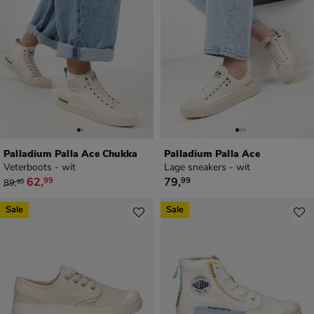
Palladium Palla Ace Chukka
Palladium Palla Ace
Veterboots - wit
Lage sneakers - wit
van € 89,99 voor € 62,99
€ 79,99
62
,
79
,
99
99
89
,
99
Sale
Sale