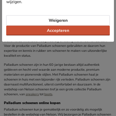
wijzigen.
Palladium schoenen
Weigeren
Palladium schoenen kennen hun oorsprong in Frankrijk. In 1920 werd
Palladium opgericht om banden te maken voor de luchtvaartindustrie.
Accepteren
Sinds 1947 sloeg Palladium echter een andere weg in en begon met de
productie van schoenen. Het idee was om Palladium schoenen te maken
welke net zo kwalitatief hoogwaardig en stevig waren als hun banden.
Voor de productie van Palladium schoenen gebruikten ze daarom hun
expertise en kennis in rubber om schoenen te maken van uitzonderlijke
kwaliteit en status.
Palladium schoenen zijn in hun 60-jarige bestaan altijd authentiek
gebleven en hecht veel waarde aan moderne productie, premium
materialen en pionerende stijlen. Met Palladium schoenen haal je
schoenen in huis met een bijzonder rijk verleden. Palladium schoenen zijn
daarnaast multifunctioneel, uiterst comfortabel en duurzaam. In de
webshop van Nelson schoenen tref je een grote collectie Palladium
schoenen, van
sneakers
tot
boots
.
Palladium schoenen online kopen
Palladium schoenen kun je gemakkelijk en zo voordelig als mogelijk
bestellen in de webshop van Nelson. Wij bezorgen je Palladium schoenen