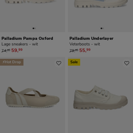
Palladium Pampa Oxford
Palladium Underlayer
Lage sneakers - wit
Veterboots - wit
van € 74,99 voor € 59,99
van € 79,99 voor € 55,99
59
,
55
,
99
99
74
,
79
,
99
99
⚡Hot Drop
Sale