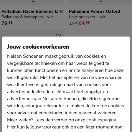
Palladium Racer Ballerina LTH
Palladium Pampa Oxford
Ballerinas & instappers - wit
Lage sneakers - wit
€ 79,99
van € 74,99 voor € 64,99
79
,
64
,
99
99
74
,
99
Jouw cookievoorkeuren
Nelson Schoenen maakt gebruik van cookies en
vergelijkbare technieken om haar website goed te
kunnen laten functioneren en om te analyseren hoe deze
wordt gebruikt. Met het accepteren van de voorwaarden
wordt er tevens gebruik gemaakt van cookies voor
advertentiedoeleinden. Dit maakt het mogelijk om
advertenties van Nelson Schoenen, die elders getoond
worden, voor jou relevanter te maken. Je kunt de cookies
voor advertentiedoeleinden indien gewenst weigeren.
Palladium Palla Ace Lo Mix
Meer weten? Lees dan verder op onze
cookiespagina
.
Lage sneakers - wit
Hier kun je jouw voorkeur ook op een later moment nog
€ 99,99
99
,
99