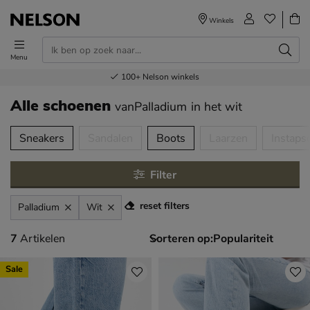
Winkels
Menu
Voor 23.00u besteld,
Gratis
Bestel nu,
100+
verzending en retour
Nelson winkels
betaal later
volgende dag in huis
Alle schoenen
vanPalladium
in het wit
tegorieën over
Sneakers
Sandalen
Boots
Laarzen
Instaps
Filter
reset filters
Palladium
Wit
7 artikelen
7
Artikelen
Sorteren op:
Sale