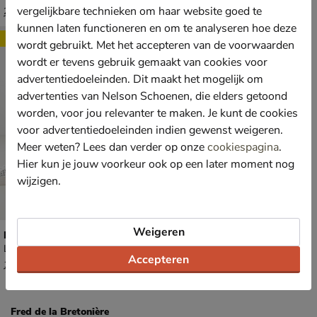
van € 229,99 voor € 199,99
van € 169,99 voor € 118,99
199
,
118
,
vergelijkbare technieken om haar website goed te
99
99
229
,
169
,
99
99
kunnen laten functioneren en om te analyseren hoe deze
Sale
wordt gebruikt. Met het accepteren van de voorwaarden
wordt er tevens gebruik gemaakt van cookies voor
advertentiedoeleinden. Dit maakt het mogelijk om
advertenties van Nelson Schoenen, die elders getoond
worden, voor jou relevanter te maken. Je kunt de cookies
voor advertentiedoeleinden indien gewenst weigeren.
Meer weten? Lees dan verder op onze
cookiespagina
.
Hier kun je jouw voorkeur ook op een later moment nog
wijzigen.
Weigeren
Fred de la Bretoniere Storm Isa Woven
Lage sneakers - wit
Accepteren
van € 199,99 voor € 179,99
179
,
99
199
,
99
Fred de la Bretonière