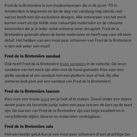
Fred de la Bretonière is een modeontwerper die in de jaren ’70 in
Amsterdam is begonnen en tot de dag van vandaag nog steeds veel
succes heeft met zijn exclusieve designs. Alle ontwerpen van het merk
komen voort uit zijn liefde voor natuurlijke materialen en de robuuste
kenmerken die je in ieder uniek ontwerp weer terugziet. Fred de la
Bretonière gebruikt alleen de beste materialen en heeft oog voor elk klein
detail. Het hebben van een mooi paar schoenen van Fred de la Bretonière
is dan ook zeker een must!
Fred de la Bretonière sandaal
Ook heeft Fred de la Bretonière
leuke sandalen
in de collectie. De leren
sandalen van het merk zijn allen met de hand gemaakt. Kies voor een
platte sandaal of een sandaal met een platform zool of hak. Bij elke
zomerse look past wel een sandaal van Fred de la Bretonière!
Fred de la Bretonière laarzen
Kies voor een mooie
laars
om je look af te maken. Zowel onder een stoere
denim jeans als favoriete jurkje zullen een paar laarzen de kers op de taart
zijn. De laarzen van Fred de la Bretonière zijn van hoge kwaliteit en in
verschillende stijlen, kleuren en materialen verkrijgbaar.
Fred de la Bretonière sale
Met een beetje geluk kun je een mooi paar schoenen of een prachtige tas