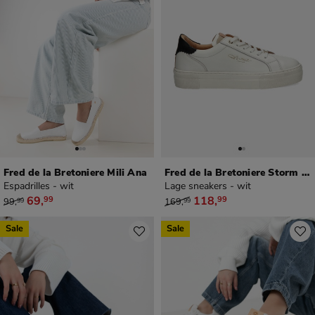
Fred de la Bretoniere Mili Ana
Fred de la Bretoniere Storm Isa
Espadrilles - wit
Lage sneakers - wit
van € 99,99 voor € 69,99
van € 169,99 voor € 118,99
69
,
118
,
99
99
99
,
169
,
99
99
Sale
Sale