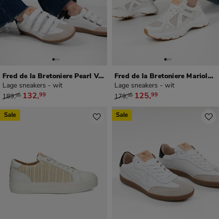
Fred de la Bretoniere Pearl Valencia
Fred de la Bretoniere Mariola Reese
Lage sneakers - wit
Lage sneakers - wit
van € 189,99 voor € 132,99
van € 179,99 voor € 125,99
132
,
125
,
99
99
189
,
179
,
99
99
Sale
Sale