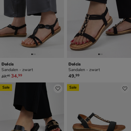
Dolcis
Dolcis
Sandalen - zwart
Sandalen - zwart
van € 49,99 voor € 34,99
€ 49,99
34
,
49
,
99
99
49
,
99
Sale
Sale