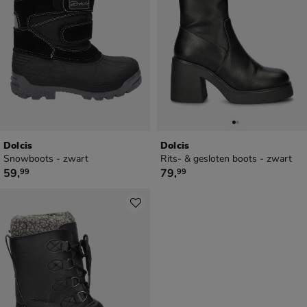
Dolcis
Dolcis
Snowboots - zwart
Rits- & gesloten boots - zwart
€ 59,99
€ 79,99
59
,
79
,
99
99