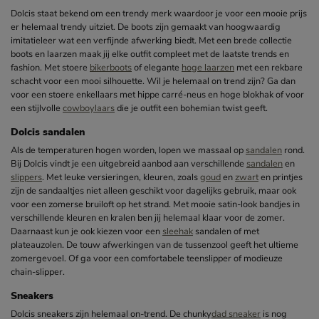
Dolcis staat bekend om een trendy merk waardoor je voor een mooie prijs
er helemaal trendy uitziet. De boots zijn gemaakt van hoogwaardig
imitatieleer wat een verfijnde afwerking biedt. Met een brede collectie
boots en laarzen maak jij elke outfit compleet met de laatste trends en
fashion. Met stoere
bikerboots
of elegante
hoge laarzen
met een rekbare
schacht voor een mooi silhouette. Wil je helemaal on trend zijn? Ga dan
voor een stoere enkellaars met hippe carré-neus en hoge blokhak of voor
een stijlvolle
cowboylaars
die je outfit een bohemian twist geeft.
Dolcis sandalen
Als de temperaturen hogen worden, lopen we massaal op
sandalen
rond.
Bij Dolcis vindt je een uitgebreid aanbod aan verschillende
sandalen
en
slippers
. Met leuke versieringen, kleuren, zoals
goud
en
zwart
en printjes
zijn de sandaaltjes niet alleen geschikt voor dagelijks gebruik, maar ook
voor een zomerse bruiloft op het strand. Met mooie satin-look bandjes in
verschillende kleuren en kralen ben jij helemaal klaar voor de zomer.
Daarnaast kun je ook kiezen voor een
sleehak
sandalen of met
plateauzolen. De touw afwerkingen van de tussenzool geeft het ultieme
zomergevoel. Of ga voor een comfortabele teenslipper of modieuze
chain-slipper.
Sneakers
Dolcis sneakers zijn helemaal on-trend. De chunky
dad sneaker
is nog