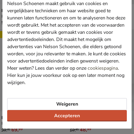
Nelson Schoenen maakt gebruik van cookies en
Dolcis
vergelijkbare technieken om haar website goed te
Dolcis
Hoge laarzen - zwart
Pumps - zwart
kunnen laten functioneren en om te analyseren hoe deze
€ 99,99
van € 69,99 voor € 48,99
99
,
48
,
99
99
69
,
99
wordt gebruikt. Met het accepteren van de voorwaarden
wordt er tevens gebruik gemaakt van cookies voor
Sale
Sale
advertentiedoeleinden. Dit maakt het mogelijk om
advertenties van Nelson Schoenen, die elders getoond
worden, voor jou relevanter te maken. Je kunt de cookies
voor advertentiedoeleinden indien gewenst weigeren.
Meer weten? Lees dan verder op onze
cookiespagina
.
Hier kun je jouw voorkeur ook op een later moment nog
wijzigen.
Weigeren
Accepteren
Dolcis
Dolcis
Hoge laarzen - zwart
Rits- & gesloten boots - zwart
van € 99,99 voor € 69,99
van € 69,99 voor € 48,99
69
,
48
,
99
99
99
,
69
,
99
99