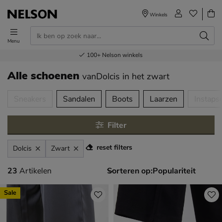
Winkels
Menu
Voor 23.00u besteld,
Gratis
Bestel nu,
100+
verzending en retour
Nelson winkels
betaal later
volgende dag in huis
Alle schoenen
vanDolcis
in het zwart
tegorieën over
Sneakers
Sandalen
Boots
Laarzen
Instaps
Filter
reset filters
Dolcis
Zwart
23 artikelen
23
Artikelen
Sorteren op:
Sale