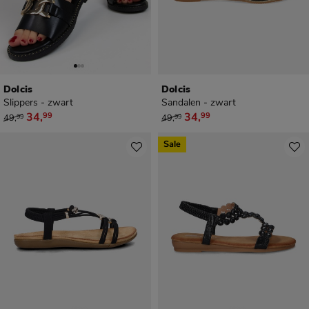
Dolcis
Dolcis
Slippers - zwart
Sandalen - zwart
van € 49,99 voor € 34,99
van € 49,99 voor € 34,99
34
,
34
,
99
99
49
,
49
,
99
99
Sale