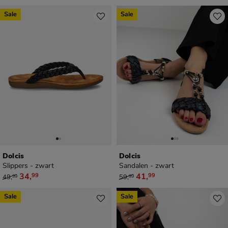
Sale
Sale
Dolcis
Dolcis
Slippers - zwart
Sandalen - zwart
van € 49,99 voor € 34,99
van € 59,99 voor € 41,99
34
,
41
,
99
99
49
,
59
,
99
99
Sale
Sale