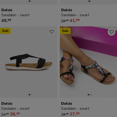
Dolcis
Dolcis
Sandalen - zwart
Sandalen - zwart
€ 49,99
van € 59,99 voor € 41,99
49
,
41
,
99
99
59
,
99
Sale
Sale
Dolcis
Dolcis
Sandalen - zwart
Sandalen - zwart
van € 54,99 voor € 38,49
van € 39,99 voor € 27,99
38
,
27
,
49
99
54
,
39
,
99
99