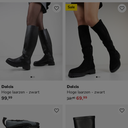
Sale
Dolcis
Dolcis
Hoge laarzen - zwart
Hoge laarzen - zwart
€ 99,99
van € 99,99 voor € 69,99
99
,
69
,
99
99
99
,
99