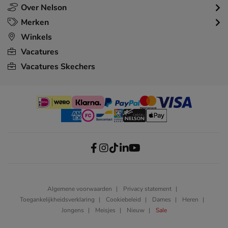
Over Nelson
Merken
Winkels
Vacatures
Vacatures Skechers
Algemene voorwaarden
Privacy statement
Toegankelijkheidsverklaring
Cookiebeleid
Dames
Heren
Jongens
Meisjes
Nieuw
Sale