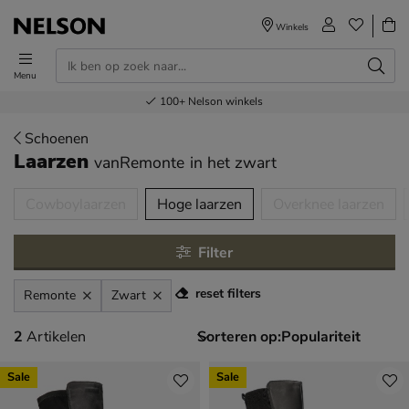
Winkels
Menu
Voor 23.00u besteld,
Gratis
Bestel nu,
100+
verzending en retour
Nelson winkels
betaal later
volgende dag in huis
Schoenen
Laarzen
vanRemonte
in het zwart
tegorieën over
Cowboylaarzen
Hoge laarzen
Overknee laarzen
Filter
reset filters
Remonte
Zwart
2 artikelen
2
Artikelen
Sorteren op:
Sale
Sale