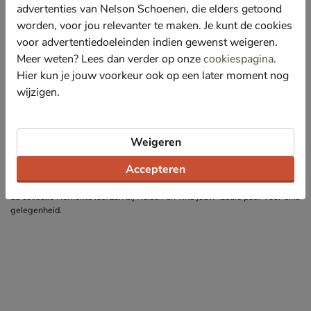
advertenties van Nelson Schoenen, die elders getoond
ervoor dat je altijd een laars vindt die bij jouw stijl past.
worden, voor jou relevanter te maken. Je kunt de cookies
Veelgestelde vragen over Remonte laarzen
voor advertentiedoeleinden indien gewenst weigeren.
Hoe vallen Remonte laarzen?
Meer weten? Lees dan verder op onze
cookiespagina
.
Remonte laarzen vallen over het algemeen op maat. Twijfel je? Bekijk dan
Hier kun je jouw voorkeur ook op een later moment nog
het maatadvies op de productpagina van de betreffende laarzen.
wijzigen.
Kan ik mijn eigen steunzolen gebruiken in Remonte laarzen?
Absoluut! De meeste modellen hebben een uitneembaar voetbed zodat je
eigen steunzolen eenvoudig kunt plaatsen.
Weigeren
Ontdek de Remonte laarzen bij Nelson Schoenen
Accepteren
Laat je verrassen door de perfecte combinatie van stijl en comfort. Ontdek
de collectie Remonte laarzen bij Nelson en vind jouw ideale paar voor elke
gelegenheid.