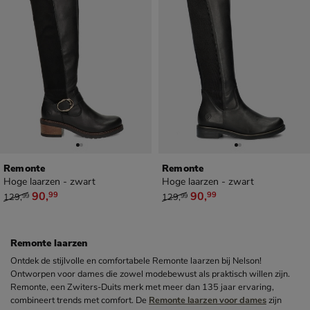
Remonte
Remonte
Hoge laarzen - zwart
Hoge laarzen - zwart
van € 129,99 voor € 90,99
van € 129,99 voor € 90,99
90
,
90
,
99
99
129
,
129
,
99
99
Remonte laarzen
Ontdek de stijlvolle en comfortabele Remonte laarzen bij Nelson!
Ontworpen voor dames die zowel modebewust als praktisch willen zijn.
Remonte, een Zwiters-Duits merk met meer dan 135 jaar ervaring,
combineert trends met comfort. De
Remonte laarzen voor dames
zijn