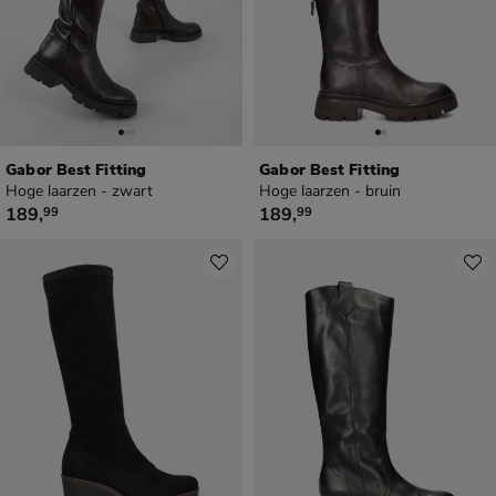
Gabor Best Fitting
Gabor Best Fitting
Hoge laarzen - zwart
Hoge laarzen - bruin
€ 189,99
€ 189,99
189
,
189
,
99
99