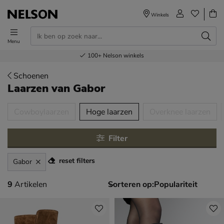
Winkels
Menu
Voor 23.00u besteld,
Gratis
Bestel nu,
100+
verzending en retour
Nelson winkels
betaal later
volgende dag in huis
Schoenen
Laarzen
van Gabor
tegorieën over
Cowboylaarzen
Hoge laarzen
Overknee laarzen
Filter
reset filters
Gabor
9 artikelen
9
Artikelen
Sorteren op: