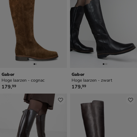
Gabor
Gabor
Hoge laarzen - cognac
Hoge laarzen - zwart
€ 179,99
€ 179,99
179
,
179
,
99
99