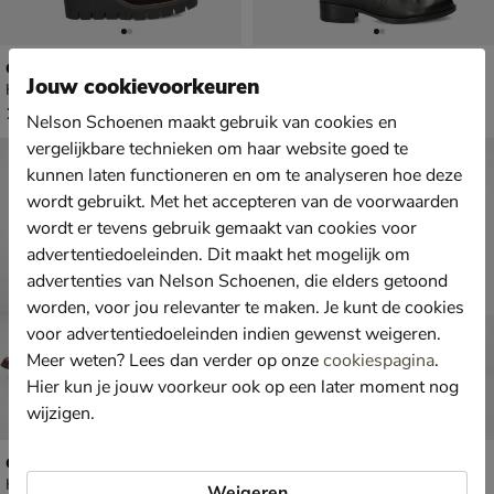
Gabor
Gabor
Jouw cookievoorkeuren
Hoge laarzen - zwart
Hoge laarzen - zwart
€ 144,99
€ 209,99
144
,
209
,
99
99
Nelson Schoenen maakt gebruik van cookies en
vergelijkbare technieken om haar website goed te
kunnen laten functioneren en om te analyseren hoe deze
wordt gebruikt. Met het accepteren van de voorwaarden
wordt er tevens gebruik gemaakt van cookies voor
advertentiedoeleinden. Dit maakt het mogelijk om
advertenties van Nelson Schoenen, die elders getoond
worden, voor jou relevanter te maken. Je kunt de cookies
voor advertentiedoeleinden indien gewenst weigeren.
Meer weten? Lees dan verder op onze
cookiespagina
.
Hier kun je jouw voorkeur ook op een later moment nog
wijzigen.
Gabor
Gabor Comfort Optifit
Hoge laarzen - cognac
Hoge laarzen - zwart
Weigeren