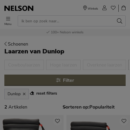
Winkels
Menu
Voor 23.00u besteld,
Gratis
Bestel nu,
100+
verzending en retour
Nelson winkels
betaal later
volgende dag in huis
Schoenen
Laarzen
van Dunlop
tegorieën over
Cowboylaarzen
Hoge laarzen
Overknee laarzen
Filter
reset filters
Dunlop
2 artikelen
2
Artikelen
Sorteren op: