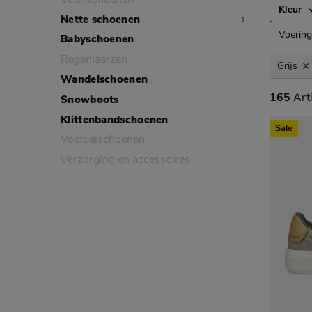
Kleur
Nette schoenen
Voering
Babyschoenen
Regenlaarzen
Grijs
Wandelschoenen
165 arti
165
Art
Snowboots
Klittenbandschoenen
Sale
Voetbalschoenen
Verzorging en accessoires