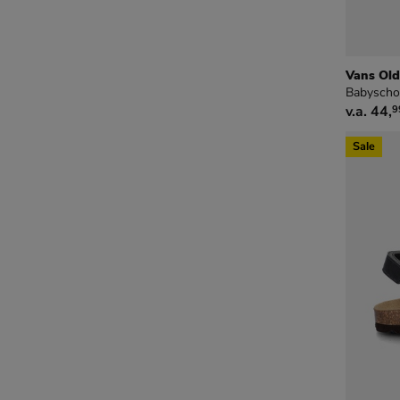
Vans Old
Babyschoe
vanaf €
v.a.
44
,
9
Sale