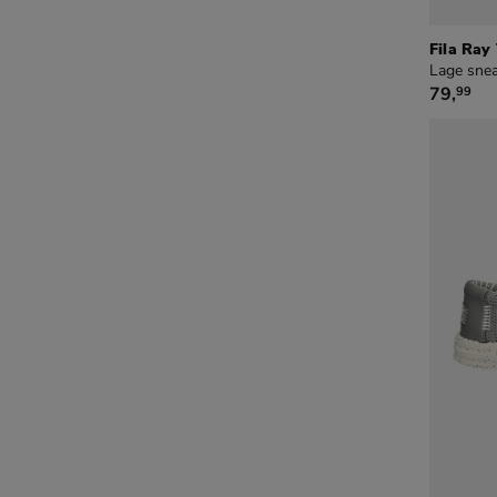
Fila Ray
Lage snea
€ 79,99
79
,
99