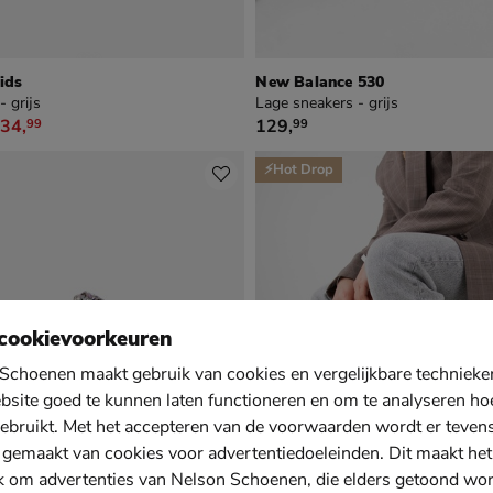
ids
New Balance 530
- grijs
Lage sneakers - grijs
4,99 vanaf € 34,99
€ 129,99
34
,
129
,
99
99
⚡Hot Drop
cookievoorkeuren
Schoenen maakt gebruik van cookies en vergelijkbare techniek
bsite goed te kunnen laten functioneren en om te analyseren ho
ebruikt. Met het accepteren van de voorwaarden wordt er teven
 gemaakt van cookies voor advertentiedoeleinden. Dit maakt het
k om advertenties van Nelson Schoenen, die elders getoond wo