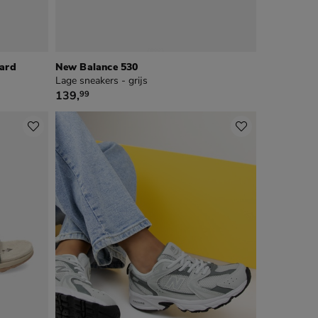
pard
New Balance 530
Lage sneakers - grijs
€ 139,99
139
,
99