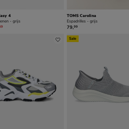
Easy 4
TOMS Carolina
nen - grijs
Espadrilles - grijs
,99 voor € 38,49
€ 79,99
79
,
49
99
Sale