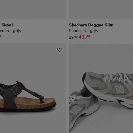
 Skool
Skechers Reggae Slim
nen - grijs
Sandalen - grijs
 44,99
van € 59,99 voor € 41,99
41
,
9
99
59
,
99