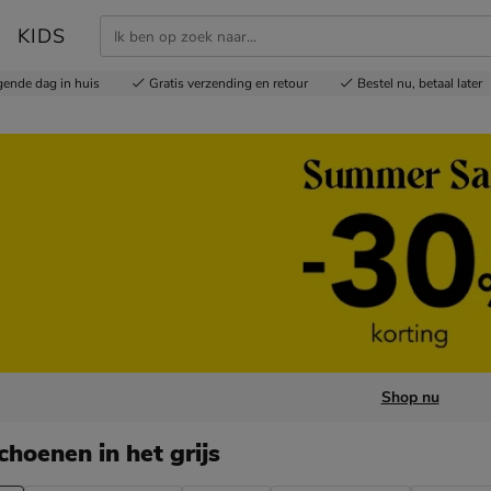
KIDS
gende dag in huis
Gratis
verzending en retour
Bestel nu,
betaal later
Shop nu
schoenen
in het grijs