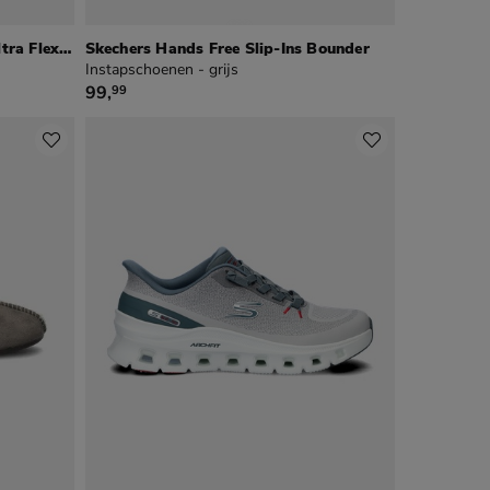
Skechers Hands Free Slip-Ins Ultra Flex 3.0
Skechers Hands Free Slip-Ins Bounder
Instapschoenen - grijs
€ 99,99
99
,
99