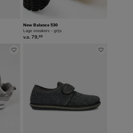
New Balance 530
Lage sneakers - grijs
vanaf € 79,99
v.a.
79
,
99