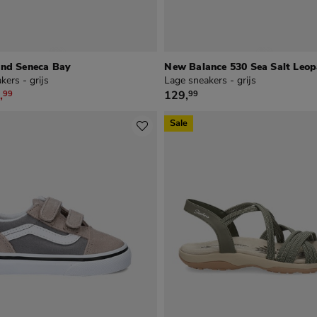
and Seneca Bay
New Balance 530 Sea Salt Leo
kers - grijs
Lage sneakers - grijs
19,99 voor € 83,99
€ 129,99
,
129
,
99
99
Sale