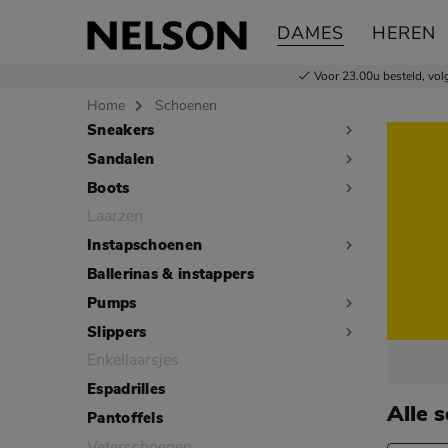
DAMES
HEREN
Voor 23.00u besteld,
vol
Home
Schoenen
Sneakers
Sla categorieën over
Sandalen
Boots
Laarzen
Instapschoenen
Ballerinas & instappers
Pumps
Slippers
Enkellaarsjes
Espadrilles
Alle 
Pantoffels
Veterschoenen