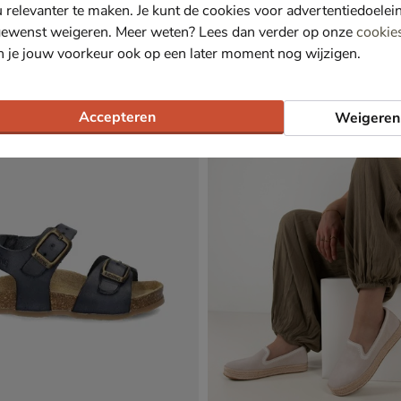
u relevanter te maken. Je kunt de cookies voor advertentiedoelei
gewenst weigeren. Meer weten? Lees dan verder op onze
cookie
n je jouw voorkeur ook op een later moment nog wijzigen.
ii 2.0
New Balance 530
 grijs
Lage sneakers - grijs
€ 139,99
139
,
99
Accepteren
Weigeren