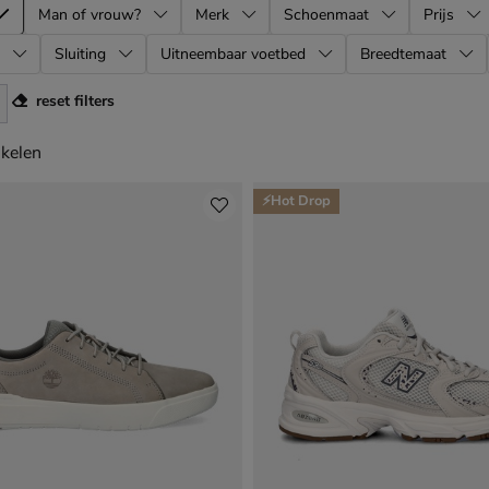
Man of vrouw?
Merk
Schoenmaat
Prijs
Sluiting
Uitneembaar voetbed
Breedtemaat
reset filters
kelen
ikelen
⚡Hot Drop