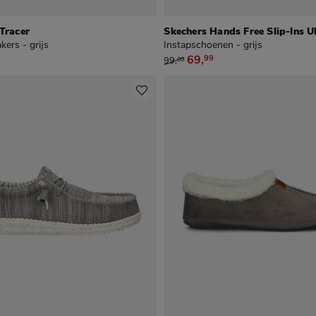
 Tracer
kers - grijs
Instapschoenen - grijs
van € 99,99 voor € 69,99
69
,
99
99
,
99