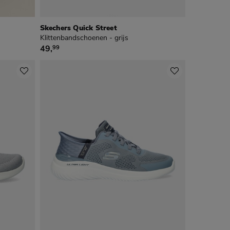
Skechers Quick Street
Klittenbandschoenen - grijs
€ 49,99
49
,
99