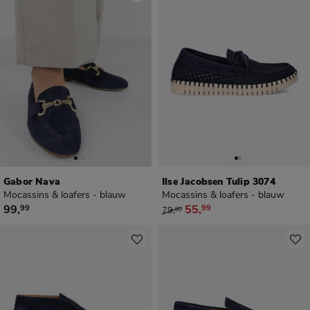
Gabor Nava
Ilse Jacobsen Tulip 3074
Mocassins & loafers - blauw
Mocassins & loafers - blauw
€ 99,99
van € 79,99 voor € 55,99
99
,
55
,
99
99
79
,
99