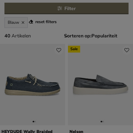
Filter
reset filters
Blauw
40 artikelen
40
Artikelen
Sorteren op:
Sale
HEYDUDE Wally Braided
Nelson