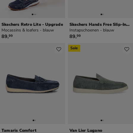
Skechers Retro Lite - Upgrade
Skechers Hands Free Slip-Ins Hasting
Mocassins & loafers - blauw
Instapschoenen - blauw
€ 89,99
€ 89,99
89
,
89
,
99
99
Sale
Tamaris Comfort
Van Lier Lugano