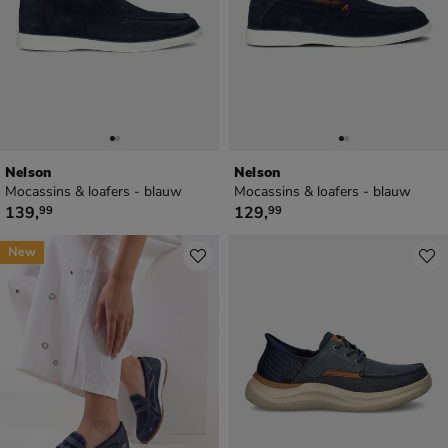
Nelson
Nelson
Mocassins & loafers - blauw
Mocassins & loafers - blauw
€ 139,99
€ 129,99
139
,
129
,
99
99
New