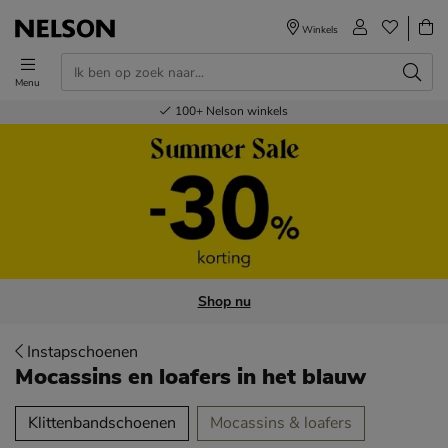
Winkels
Menu
Voor 23.00u besteld,
Gratis
Bestel nu,
100+
verzending en retour
Nelson winkels
betaal later
volgende dag in huis
Shop nu
Instapschoenen
Mocassins en loafers
in het blauw
tegorieën over
Klittenbandschoenen
Mocassins & loafers