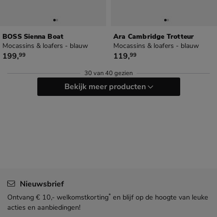
BOSS Sienna Boat
Ara Cambridge Trotteur
Mocassins & loafers - blauw
Mocassins & loafers - blauw
€ 199,99
€ 119,99
199
,
119
,
99
99
30
van
40 gezien
Bekijk meer producten
Nieuwsbrief
*
Ontvang € 10,- welkomstkorting
en blijf op de hoogte van leuke
acties en aanbiedingen!