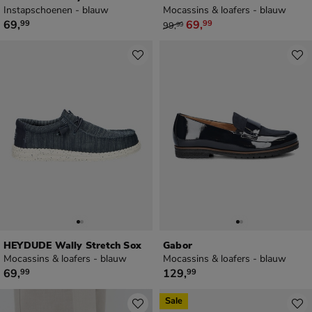
Instapschoenen - blauw
Mocassins & loafers - blauw
€ 69,99
van € 99,99 voor € 69,99
69
,
69
,
99
99
99
,
99
HEYDUDE Wally Stretch Sox
Gabor
Mocassins & loafers - blauw
Mocassins & loafers - blauw
€ 69,99
€ 129,99
69
,
129
,
99
99
Sale