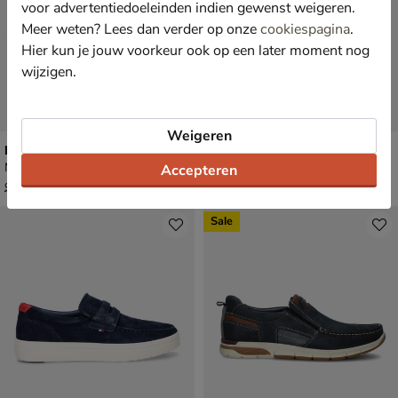
voor advertentiedoeleinden indien gewenst weigeren.
Meer weten? Lees dan verder op onze
cookiespagina
.
Hier kun je jouw voorkeur ook op een later moment nog
wijzigen.
Weigeren
Nelson
Nelson
Mocassins & loafers - blauw
Mocassins & loafers - blauw
Accepteren
van € 99,99 voor € 69,99
€ 139,99
69
,
139
,
99
99
99
,
99
Sale