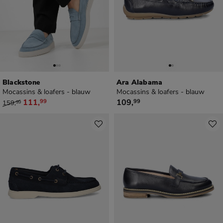
Blackstone
Ara Alabama
Mocassins & loafers - blauw
Mocassins & loafers - blauw
van € 159,99 voor € 111,99
€ 109,99
111
,
109
,
99
99
159
,
99