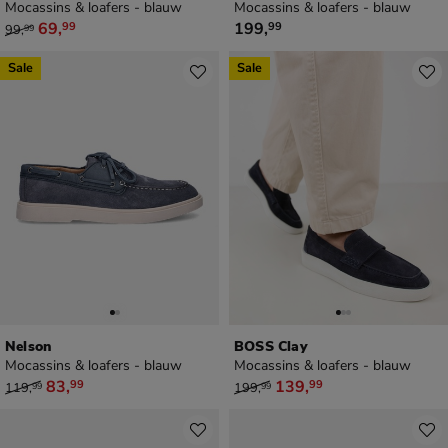
Mocassins & loafers - blauw
Mocassins & loafers - blauw
van € 99,99 voor € 69,99
€ 199,99
69
,
199
,
99
99
99
,
99
Sale
Sale
Nelson
BOSS Clay
Mocassins & loafers - blauw
Mocassins & loafers - blauw
van € 119,99 voor € 83,99
van € 199,99 voor € 139,99
83
,
139
,
99
99
119
,
199
,
99
99