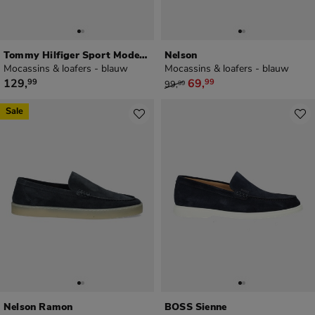
Tommy Hilfiger Sport Modern Light Hybrid
Nelson
Mocassins & loafers - blauw
Mocassins & loafers - blauw
€ 129,99
van € 99,99 voor € 69,99
129
,
69
,
99
99
99
,
99
Sale
Nelson Ramon
BOSS Sienne