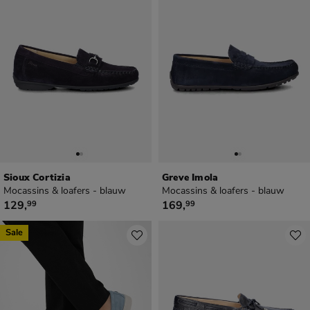
Sioux Cortizia
Greve Imola
Mocassins & loafers - blauw
Mocassins & loafers - blauw
€ 129,99
€ 169,99
129
,
169
,
99
99
Sale