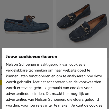
Jouw cookievoorkeuren
Tommy Hilfiger Sport TH Boat Shoe
Nelson
Nelson Schoenen maakt gebruik van cookies en
Mocassins & loafers - blauw
Mocassins & loafers - blauw
vergelijkbare technieken om haar website goed te
van € 119,99 voor € 83,99
van € 69,99 voor € 48,99
83
,
48
,
99
99
119
,
69
,
99
99
kunnen laten functioneren en om te analyseren hoe deze
wordt gebruikt. Met het accepteren van de voorwaarden
Sale
wordt er tevens gebruik gemaakt van cookies voor
advertentiedoeleinden. Dit maakt het mogelijk om
advertenties van Nelson Schoenen, die elders getoond
worden, voor jou relevanter te maken. Je kunt de cookies