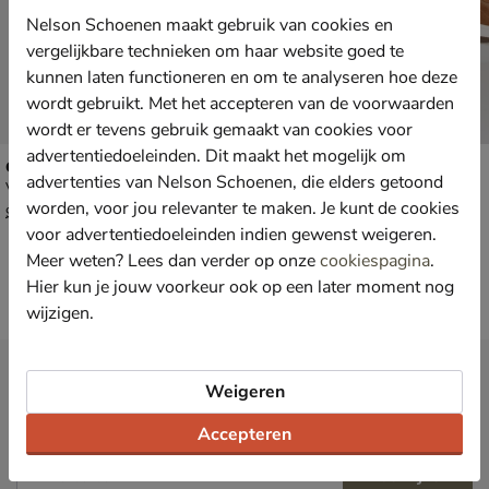
Nelson Schoenen maakt gebruik van cookies en
vergelijkbare technieken om haar website goed te
kunnen laten functioneren en om te analyseren hoe deze
wordt gebruikt. Met het accepteren van de voorwaarden
wordt er tevens gebruik gemaakt van cookies voor
advertentiedoeleinden. Dit maakt het mogelijk om
Geox J Flexyper
Geox J Flexyper
advertenties van Nelson Schoenen, die elders getoond
Veterboots - blauw
Veterboots - zwart
worden, voor jou relevanter te maken. Je kunt de cookies
van € 94,99 vanaf € 62,99
van € 94,99 vanaf € 62,99
v.a.
62
,
v.a.
62
,
99
99
94
,
94
,
99
99
voor advertentiedoeleinden indien gewenst weigeren.
Meer weten? Lees dan verder op onze
cookiespagina
.
Hier kun je jouw voorkeur ook op een later moment nog
wijzigen.
Nieuwsbrief
Weigeren
*
Ontvang € 10,- welkomstkorting
en blijf op de hoogte van leuke
acties en aanbiedingen!
Accepteren
Inschrijven
E-mailadres