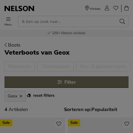
Winkels
Menu
Voor 23.00u besteld,
Gratis
Bestel nu,
100+
verzending en retour
Nelson winkels
betaal later
volgende dag in huis
Boots
Veterboots
van Geox
tegorieën over
Bikerboots
Chelseaboots
Rits- & gesloten boots
Filter
reset filters
Geox
4 artikelen
4
Artikelen
Sorteren op:
Sale
Sale