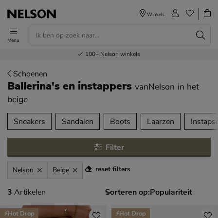
Winkels
Menu
Voor 23.00u besteld,
Gratis
Bestel nu,
100+
verzending en retour
Nelson winkels
betaal later
volgende dag in huis
Schoenen
Ballerina's en instappers
vanNelson
in het
beige
tegorieën over
Sneakers
Sandalen
Boots
Laarzen
Instaps
Filter
reset filters
Nelson
Beige
3 artikelen
3
Artikelen
Sorteren op:
⚡Hot Drop
⚡Hot Drop