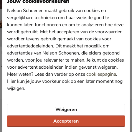
Jouw cookievoorkeuren
Nelson Schoenen maakt gebruik van cookies en
vergelijkbare technieken om haar website goed te
kunnen laten functioneren en om te analyseren hoe deze
wordt gebruikt. Met het accepteren van de voorwaarden
wordt er tevens gebruik gemaakt van cookies voor
advertentiedoeleinden. Dit maakt het mogelijk om
Nelson
advertenties van Nelson Schoenen, die elders getoond
Ballerinas & instappers - beige
worden, voor jou relevanter te maken. Je kunt de cookies
van € 69,99 voor € 48,99
48
,
99
69
,
99
voor advertentiedoeleinden indien gewenst weigeren.
Meer weten? Lees dan verder op onze
cookiespagina
.
Hier kun je jouw voorkeur ook op een later moment nog
wijzigen.
Nieuwsbrief
Weigeren
*
Ontvang € 10,- welkomstkorting
en blijf op de hoogte van leuke
Accepteren
acties en aanbiedingen!