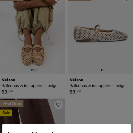
Nelson
Nelson
Ballerinas & instappers - beige
Ballerinas & instappers - beige
€ 69,99
€ 69,99
69
,
69
,
99
99
⚡Hot Drop
Sale