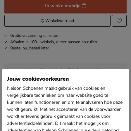
In winkelmandje
Winkelvoorraad
Gratis
verzending en retour
Afhalen in 100+ winkels,
direct passen en ruilen
Bestel nu,
betaal later
Omschrijving
Regarde le Ciel Stefany 03
Artikelnummer 1254107310-63
Jouw cookievoorkeuren
Nelson Schoenen maakt gebruik van cookies en
Regarde Le Ciel Stefany 03 dames enkellaars
vergelijkbare technieken om haar website goed te
Maak je outfit af met deze elegante enkellaarsjes van
kunnen laten functioneren en om te analyseren hoe deze
Regarde Le Ciel.
wordt gebruikt. Met het accepteren van de voorwaarden
Uitgevoerd in zeer zacht leer dat de vorm van de voet
wordt er tevens gebruik gemaakt van cookies voor
aanneemt en zo de ideale pasvorm creëert.
advertentiedoeleinden. Dit maakt het mogelijk om
Gevoerd met zacht textiel dat een aangenaam
advertenties van Nelson Schoenen, die elders getoond