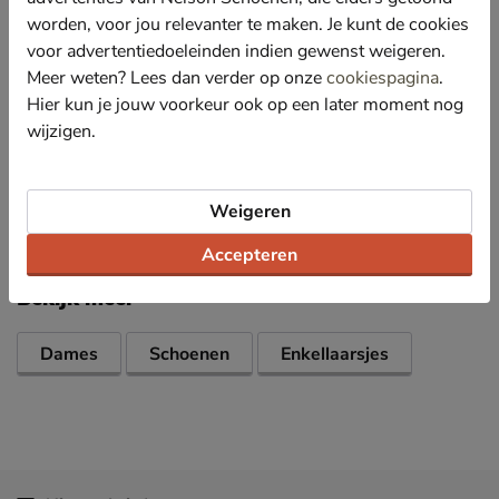
draagcomfort biedt.
worden, voor jou relevanter te maken. Je kunt de cookies
Voorzien van een memoryfoam-voetbed met textielen
voor advertentiedoeleinden indien gewenst weigeren.
bekleding voor optimale demping tijdens het lopen.
Meer weten? Lees dan verder op onze
cookiespagina
.
Afgewerkt met een rubberen loopzool met
Hier kun je jouw voorkeur ook op een later moment nog
comfortabele hak van 3,5 cm.
wijzigen.
Specificaties
Weigeren
Over Regarde le Ciel
Accepteren
Bekijk meer
Dames
Schoenen
Enkellaarsjes