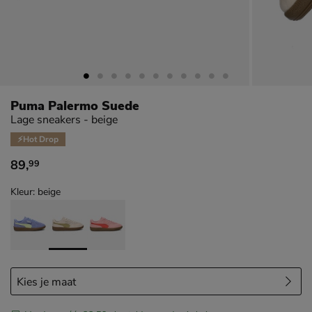
Puma Palermo Suede
Lage sneakers - beige
⚡Hot Drop
89
,
99
€ 89,99
Kleur: beige