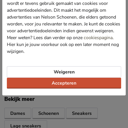
Bovendien zorgt leer voor een ademend effect
wordt er tevens gebruik gemaakt van cookies voor
waardoor de voeten koel blijven.
advertentiedoeleinden. Dit maakt het mogelijk om
Gevoerd met imitatieleer en textiel. De gewatteerde
advertenties van Nelson Schoenen, die elders getoond
hielkap zorgt voor meer comfort.
worden, voor jou relevanter te maken. Je kunt de cookies
Voorzien van een Ortholite-voetbed die fijne demping
voor advertentiedoeleinden indien gewenst weigeren.
en een goede doorademing biedt. Hierdoor loop je de
Meer weten? Lees dan verder op onze
cookiespagina
.
hele dag super comfortabel én trendy rond.
Hier kun je jouw voorkeur ook op een later moment nog
Afgewerkt met een gumsole die dit seizoen de show
wijzigen.
steelt in het modebeeld.
Weigeren
Specificaties
Accepteren
Over Puma
Bekijk meer
Dames
Schoenen
Sneakers
Lage sneakers