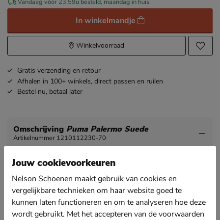
Vandaag vóór 23.59u besteld, maandag in huis
In winkelmandje
Winkelvoorraad
Gratis
verzending en retour
Afhalen in 100+ winkels,
direct passen en ruilen
Bestel nu,
betaal later
Omschrijving
Puma Palermo Suede
Artikelnummer 1210112230-70
Jouw cookievoorkeuren
Puma Palermo Suede dames sneaker
De hit van dit moment, de Puma Palermo en je shopt
Nelson Schoenen maakt gebruik van cookies en
hem nu bij Nelson!
vergelijkbare technieken om haar website goed te
kunnen laten functioneren en om te analyseren hoe deze
Uitgevoerd in leer en suéde. Het leer vormt zich
makkelijk om de voet en biedt zo de ideale pasvorm.
wordt gebruikt. Met het accepteren van de voorwaarden