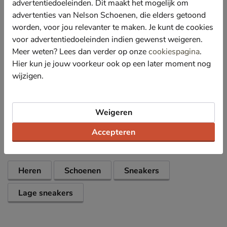
advertentiedoeleinden. Dit maakt het mogelijk om
Gevoerd met textiel en voorzien van een gewatteerde
advertenties van Nelson Schoenen, die elders getoond
hielkap voor meer zachtheid tijdens het lopen.
worden, voor jou relevanter te maken. Je kunt de cookies
Voorzien van een memoryfoam voetbed voor
voor advertentiedoeleinden indien gewenst weigeren.
optimale demping bij iedere stap. Heb je eigen
steunzolen, ook dan is deze sneaker ideaal!
Meer weten? Lees dan verder op onze
cookiespagina
.
Hier kun je jouw voorkeur ook op een later moment nog
Afgewerkt met rubberen loopzool met goede grip.
wijzigen.
Specificaties
Weigeren
Over PME Legend
Accepteren
Bekijk meer
Heren
Schoenen
Sneakers
Lage sneakers