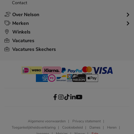
Contact
Over Nelson
Merken
Winkels
Vacatures
Vacatures Skechers
Algemene voorwaarden
Privacy statement
Toegankelijkheidsverklaring
Cookiebeleid
Dames
Heren
Jongens
Meisjes
Nieuw
Sale