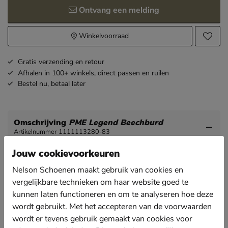
Ontvang een melding
Winkelvoorraad
Gratis
verzending en retour
Afhalen in 100+ winkels,
direct passen en ruilen
Bestel nu,
betaal later
Omschrijving
PME Legend Beechburd
Artikelnummer 1111113280-83
Jouw cookievoorkeuren
PME Legend Beechburd heren sneaker
Nelson Schoenen maakt gebruik van cookies en
Deze trendy sneaker van PME Legend is perfect voor
vergelijkbare technieken om haar website goed te
je zomer outfits. Met een lange of korte broek kun je
hem goed stijlen.
kunnen laten functioneren en om te analyseren hoe deze
wordt gebruikt. Met het accepteren van de voorwaarden
Uitgevoerd in stevig canvas. Katoen biedt een goede
doorademing en houdt de voeten koel.
wordt er tevens gebruik gemaakt van cookies voor