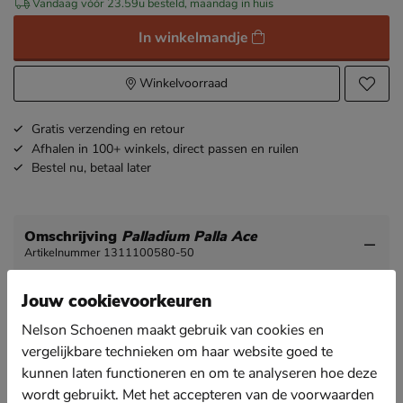
Vandaag vóór 23.59u besteld, maandag in huis
In winkelmandje
Winkelvoorraad
Gratis
verzending en retour
Afhalen in 100+ winkels,
direct passen en ruilen
Bestel nu,
betaal later
Omschrijving
Palladium Palla Ace
Artikelnummer 1311100580-50
Palladium Palla Ace unisex sneaker
Jouw cookievoorkeuren
Deze sneaker van het bekende merk Palladium is een
Nelson Schoenen maakt gebruik van cookies en
echte stoere zomersneaker!
vergelijkbare technieken om haar website goed te
Uitgevoerd in canvas gemaakt van 100% biologisch
kunnen laten functioneren en om te analyseren hoe deze
katoen. Katoen zorgt voor een verkoelende werking
wordt gebruikt. Met het accepteren van de voorwaarden