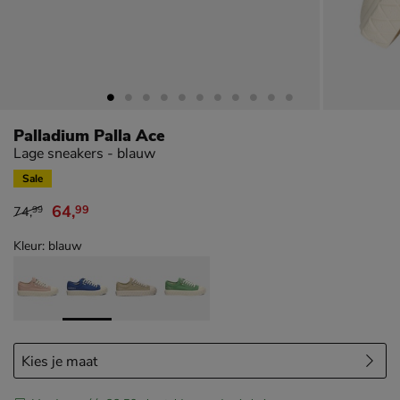
Palladium Palla Ace
Lage sneakers - blauw
Sale
64
,
99
74
,
99
van € 74,99 voor € 64,99
Kleur: blauw