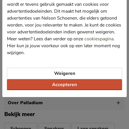
en is deze sneaker ook geschikt voor warme dagen.
wordt er tevens gebruik gemaakt van cookies voor
Tevens gevoerd met canvas en voorzien van een
advertentiedoeleinden. Dit maakt het mogelijk om
lichte wattering om de hiel. Dit materiaal is heerlijk
advertenties van Nelson Schoenen, die elders getoond
verkoelend in de zomer.
worden, voor jou relevanter te maken. Je kunt de cookies
Bevat een foam-voetbed die aangename demping
voor advertentiedoeleinden indien gewenst weigeren.
biedt bij iedere stap. Zo heb je minder snel last van
Meer weten? Lees dan verder op onze
cookiespagina
.
vermoeide voeten.
Hier kun je jouw voorkeur ook op een later moment nog
Afgewerkt met een trendy elevated loopzool met
wijzigen.
uitstekende grip en stabiliteit.
Let op! Palladium valt wat kleiner. Het is daarom
meestal handig 1 maat groter te bestellen.
Weigeren
Accepteren
Specificaties
Over Palladium
Bekijk meer
Schoenen
Sneakers
Lage sneakers