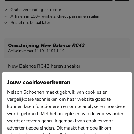
Gratis
verzending en retour
Afhalen in 100+ winkels,
direct passen en ruilen
Bestel nu,
betaal later
Omschrijving
New Balance RC42
Artikelnummer 1110111914-10
New Balance RC42 heren sneaker
New Balance komt met een nieuw retro-model dit
seizoen en wij zijn al fan!
Jouw cookievoorkeuren
Uitgevoerd in glad leer met suède details voor de
Nelson Schoenen maakt gebruik van cookies en
echte retro runner vibes.
vergelijkbare technieken om haar website goed te
Gevoerd met zacht textiel voor een betere
kunnen laten functioneren en om te analyseren hoe deze
vochtopname. De gewatteerde hielkap biedt
wordt gebruikt. Met het accepteren van de voorwaarden
daarnaast extra comfort.
wordt er tevens gebruik gemaakt van cookies voor
Voorzien van een foam-voetbed met textielen upper
advertentiedoeleinden. Dit maakt het mogelijk om
die je voet bij iedere stap voorziet van optimale