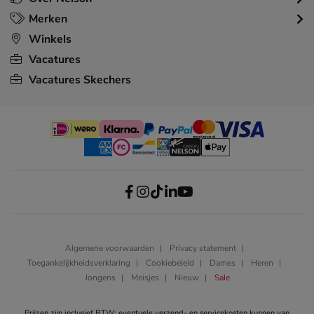
Merken
Winkels
Vacatures
Vacatures Skechers
Algemene voorwaarden
Privacy statement
Toegankelijkheidsverklaring
Cookiebeleid
Dames
Heren
Jongens
Meisjes
Nieuw
Sale
Prijzen zijn inclusief BTW; eventuele verzend- en servicekosten kunnen van