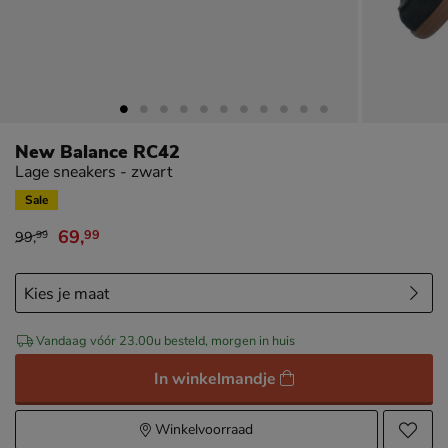
New Balance RC42
Lage sneakers - zwart
Sale
69
,
99
99
,
99
van € 99,99 voor € 69,99
Vandaag vóór 23.00u besteld, morgen in huis
In winkelmandje
Winkelvoorraad