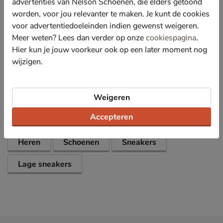
advertenties van Nelson Schoenen, die elders getoond
demping.
worden, voor jou relevanter te maken. Je kunt de cookies
Afgewerkt met een platte loopzool met gumsole-
voor advertentiedoeleinden indien gewenst weigeren.
afwerking. Deze loopzool zorgt voor uitstekende
Meer weten? Lees dan verder op onze
cookiespagina
.
demping.
Hier kun je jouw voorkeur ook op een later moment nog
wijzigen.
Specificaties
Weigeren
Over New Balance
Bekijk meer
Accepteren
Heren
Schoenen
Sneakers
Lage sneakers