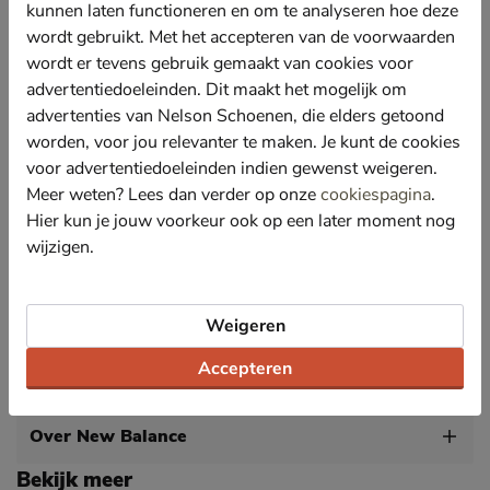
textielsoort wat gemaakt wordt van houtvezels uit
kunnen laten functioneren en om te analyseren hoe deze
hernieuwbare bronnen.
wordt gebruikt. Met het accepteren van de voorwaarden
Gevoerd met mesh-textiel wat een goede
wordt er tevens gebruik gemaakt van cookies voor
vochtabsorptie heeft en de schoenen en voeten droog
advertentiedoeleinden. Dit maakt het mogelijk om
en fris houdt. De gewatteerde hielkap biedt daarnaast
advertenties van Nelson Schoenen, die elders getoond
aangename zachtheid tijdens het lopen.
worden, voor jou relevanter te maken. Je kunt de cookies
Voorzien van een foam-voetbed voor optimale
voor advertentiedoeleinden indien gewenst weigeren.
demping. Het voetbed is tevens uitneembaar
waardoor de sneaker geschikt is voor het gebruik van
Meer weten? Lees dan verder op onze
cookiespagina
.
eigen steunzolen.
Hier kun je jouw voorkeur ook op een later moment nog
wijzigen.
Dankzij de ENCAP-tussenzool, gemaakt van EVA-
schuimmix, heeft de sneaker een uitstekend
schokabsorberende werking. De rubberen loopzool
heeft goede grip bij iedere stap.
Weigeren
Accepteren
Specificaties
Over New Balance
Bekijk meer