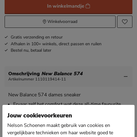
In winkelmandje
Winkelvoorraad
Gratis
verzending en retour
Afhalen in 100+ winkels,
direct passen en ruilen
Bestel nu,
betaal later
Omschrijving
New Balance 574
Artikelnummer 1110119414-11
New Balance 574 dames sneaker
Ervaar zelf het comfort wat deze all-time favourite
van New Balance te bieden heeft. DIt model valt
Jouw cookievoorkeuren
bovendien breder uit.
Nelson Schoenen maakt gebruik van cookies en
Uitgevoerd in een combinatie van suède en leer met
een tong van TENCEL-textiel. TENCEL is een
vergelijkbare technieken om haar website goed te